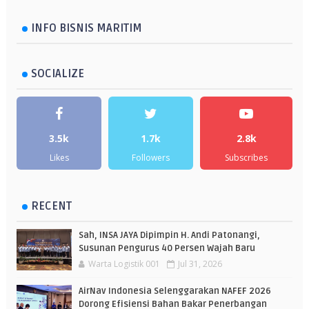
INFO BISNIS MARITIM
SOCIALIZE
3.5k
1.7k
2.8k
Likes
Followers
Subscribes
RECENT
Sah, INSA JAYA Dipimpin H. Andi Patonangi,
Susunan Pengurus 40 Persen Wajah Baru
Warta Logistik 001
Jul 31, 2026
AirNav Indonesia Selenggarakan NAFEF 2026
Dorong Efisiensi Bahan Bakar Penerbangan