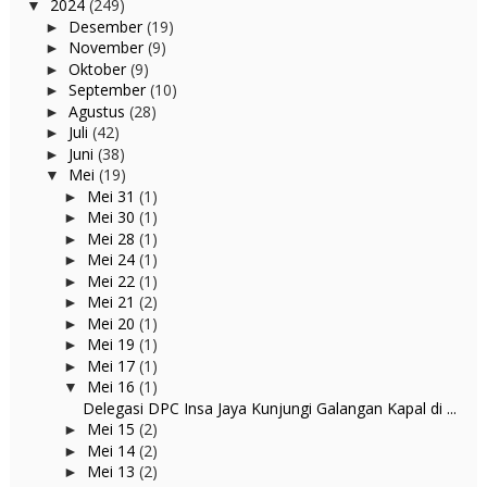
2024
(249)
▼
Desember
(19)
►
November
(9)
►
Oktober
(9)
►
September
(10)
►
Agustus
(28)
►
Juli
(42)
►
Juni
(38)
►
Mei
(19)
▼
Mei 31
(1)
►
Mei 30
(1)
►
Mei 28
(1)
►
Mei 24
(1)
►
Mei 22
(1)
►
Mei 21
(2)
►
Mei 20
(1)
►
Mei 19
(1)
►
Mei 17
(1)
►
Mei 16
(1)
▼
Delegasi DPC Insa Jaya Kunjungi Galangan Kapal di ...
Mei 15
(2)
►
Mei 14
(2)
►
Mei 13
(2)
►