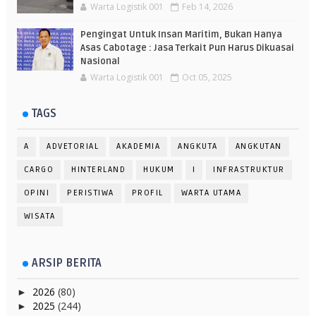
Warta Logistik 001
Feb 14, 2026
Pengingat Untuk Insan Maritim, Bukan Hanya
Asas Cabotage : Jasa Terkait Pun Harus Dikuasai
Nasional
Warta Logistik 001
Oct 05, 2025
TAGS
A
ADVETORIAL
AKADEMIA
ANGKUTA
ANGKUTAN
CARGO
HINTERLAND
HUKUM
I
INFRASTRUKTUR
OPINI
PERISTIWA
PROFIL
WARTA UTAMA
WISATA
ARSIP BERITA
2026
(80)
►
2025
(244)
►