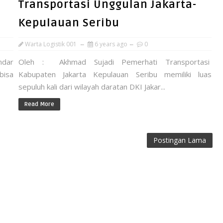
Transportasi Unggulan Jakarta-
Kepulauan Seribu
Warta Logistik 001
6 years ago
0
ndar
Oleh : Akhmad Sujadi Pemerhati Transportasi
bisa
Kabupaten Jakarta Kepulauan Seribu memiliki luas
sepuluh kali dari wilayah daratan DKI Jakar...
Read More
Postingan Lama