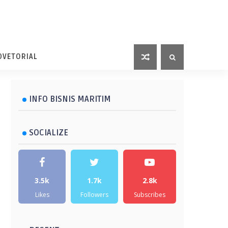
DVETORIAL
INFO BISNIS MARITIM
SOCIALIZE
3.5k
1.7k
2.8k
Likes
Followers
Subscribes