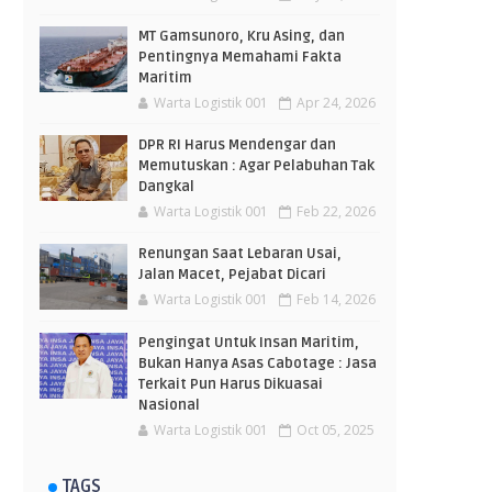
MT Gamsunoro, Kru Asing, dan
Pentingnya Memahami Fakta
Maritim
Warta Logistik 001
Apr 24, 2026
DPR RI Harus Mendengar dan
Memutuskan : Agar Pelabuhan Tak
Dangkal
Warta Logistik 001
Feb 22, 2026
Renungan Saat Lebaran Usai,
Jalan Macet, Pejabat Dicari
Warta Logistik 001
Feb 14, 2026
Pengingat Untuk Insan Maritim,
Bukan Hanya Asas Cabotage : Jasa
Terkait Pun Harus Dikuasai
Nasional
Warta Logistik 001
Oct 05, 2025
TAGS