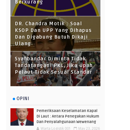
Berkurang
DR. Chandra Motik : Soal
KSOP Dan UPP Yang Dihapus
Dan Digabung Butuh Dikaji
Ulang
Syahbandar Diminta Tidak
Tandatangani PKL, Jika Upah
Pelaut Tidak Sesuai Standar
OPINI
Pemeriksaan Keselamatan Kapal
Di Laut : Antara Penegakan Hukum
Dan Penyalahgunaan Wewenang
Warta Logistik 001
May 23, 2026