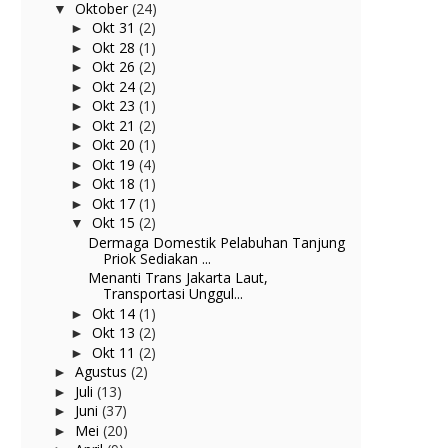
Oktober
(24)
▼
Okt 31
(2)
►
Okt 28
(1)
►
Okt 26
(2)
►
Okt 24
(2)
►
Okt 23
(1)
►
Okt 21
(2)
►
Okt 20
(1)
►
Okt 19
(4)
►
Okt 18
(1)
►
Okt 17
(1)
►
Okt 15
(2)
▼
Dermaga Domestik Pelabuhan Tanjung
Priok Sediakan ...
Menanti Trans Jakarta Laut,
Transportasi Unggul...
Okt 14
(1)
►
Okt 13
(2)
►
Okt 11
(2)
►
Agustus
(2)
►
Juli
(13)
►
Juni
(37)
►
Mei
(20)
►