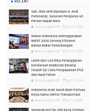
RECENT
Sah, INSA JAYA Dipimpin H. Andi
Patonangi, Susunan Pengurus 40
Persen Wajah Baru
Warta Logistik 001
Jul 31, 2026
AirNav Indonesia Selenggarakan
NAFEF 2026 Dorong Efisiensi
Bahan Bakar Penerbangan
Warta Logistik 001
Jul 15, 2026
Lebih dari 140 Ribu Pelanggaran
Kendaraan Angkutan Barang
Terjadi Uji Coba Pengawasan ETLE
dari Awal Tahun
Warta Logistik 001
Jul 15, 2026
Indonesia-Arab Saudi Akan Perluas
Kerja Sama Sektor Transportasi
Warta Logistik 001
Jul 14, 2026
Semarak HUT ke-599 Kota Cirebon,