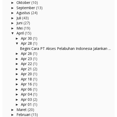
Oktober
(10)
►
September
(13)
►
Agustus
(24)
►
Juli
(43)
►
Juni
(27)
►
Mei
(19)
►
April
(15)
▼
Apr 30
(1)
►
Apr 28
(1)
▼
Begini Cara PT Akses Pelabuhan Indonesia Jalankan ...
Apr 26
(1)
►
Apr 23
(1)
►
Apr 22
(1)
►
Apr 21
(2)
►
Apr 20
(1)
►
Apr 18
(1)
►
Apr 16
(1)
►
Apr 06
(1)
►
Apr 04
(1)
►
Apr 03
(2)
►
Apr 01
(1)
►
Maret
(20)
►
Februari
(15)
►