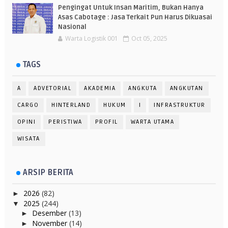
Pengingat Untuk Insan Maritim, Bukan Hanya
Asas Cabotage : Jasa Terkait Pun Harus Dikuasai
Nasional
Warta Logistik 001
Oct 05, 2025
TAGS
A
ADVETORIAL
AKADEMIA
ANGKUTA
ANGKUTAN
CARGO
HINTERLAND
HUKUM
I
INFRASTRUKTUR
OPINI
PERISTIWA
PROFIL
WARTA UTAMA
WISATA
ARSIP BERITA
2026
(82)
►
2025
(244)
▼
Desember
(13)
►
November
(14)
►