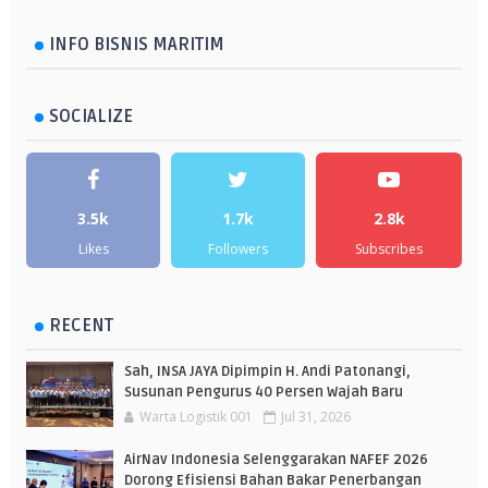
INFO BISNIS MARITIM
SOCIALIZE
3.5k
1.7k
2.8k
Likes
Followers
Subscribes
RECENT
Sah, INSA JAYA Dipimpin H. Andi Patonangi,
Susunan Pengurus 40 Persen Wajah Baru
Warta Logistik 001
Jul 31, 2026
AirNav Indonesia Selenggarakan NAFEF 2026
Dorong Efisiensi Bahan Bakar Penerbangan