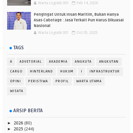
Warta Logistik 001
Feb 14, 2026
Pengingat Untuk Insan Maritim, Bukan Hanya
Asas Cabotage : Jasa Terkait Pun Harus Dikuasai
Nasional
Warta Logistik 001
Oct 05, 2025
TAGS
A
ADVETORIAL
AKADEMIA
ANGKUTA
ANGKUTAN
CARGO
HINTERLAND
HUKUM
I
INFRASTRUKTUR
OPINI
PERISTIWA
PROFIL
WARTA UTAMA
WISATA
ARSIP BERITA
2026
(80)
►
2025
(244)
►