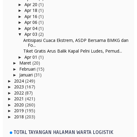
Apr 20
(1)
►
Apr 18
(1)
►
Apr 16
(1)
►
Apr 06
(1)
►
Apr 04
(1)
►
Apr 03
(2)
▼
Antisipasi Cuaca Ekstrem, ASDP Bersama BMKG dan
Fo...
Tiket Gratis Arus Balik Kapal Pelni Ludes, Pemud...
Apr 01
(1)
►
Maret
(20)
►
Februari
(15)
►
Januari
(31)
►
2024
(249)
►
2023
(167)
►
2022
(87)
►
2021
(421)
►
2020
(260)
►
2019
(195)
►
2018
(203)
►
TOTAL TAYANGAN HALAMAN WARTA LOGISTIK