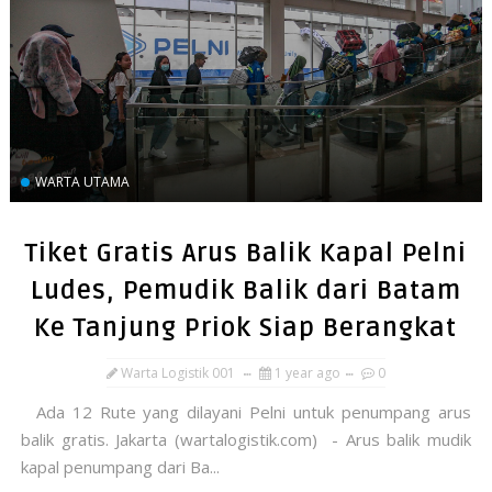
WARTA UTAMA
Tiket Gratis Arus Balik Kapal Pelni
Ludes, Pemudik Balik dari Batam
Ke Tanjung Priok Siap Berangkat
Warta Logistik 001
1 year ago
0
Ada 12 Rute yang dilayani Pelni untuk penumpang arus
balik gratis. Jakarta (wartalogistik.com) - Arus balik mudik
kapal penumpang dari Ba...