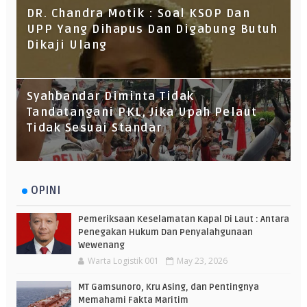
DR. Chandra Motik : Soal KSOP Dan
UPP Yang Dihapus Dan Digabung Butuh
Dikaji Ulang
Syahbandar Diminta Tidak
Tandatangani PKL, Jika Upah Pelaut
Tidak Sesuai Standar
OPINI
Pemeriksaan Keselamatan Kapal Di Laut : Antara
Penegakan Hukum Dan Penyalahgunaan
Wewenang
Warta Logistik 001
May 23, 2026
MT Gamsunoro, Kru Asing, dan Pentingnya
Memahami Fakta Maritim