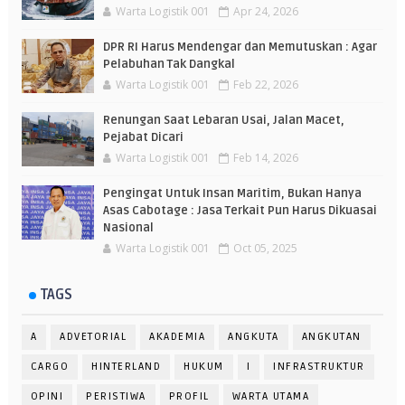
Warta Logistik 001
Apr 24, 2026
DPR RI Harus Mendengar dan Memutuskan : Agar
Pelabuhan Tak Dangkal
Warta Logistik 001
Feb 22, 2026
Renungan Saat Lebaran Usai, Jalan Macet,
Pejabat Dicari
Warta Logistik 001
Feb 14, 2026
Pengingat Untuk Insan Maritim, Bukan Hanya
Asas Cabotage : Jasa Terkait Pun Harus Dikuasai
Nasional
Warta Logistik 001
Oct 05, 2025
TAGS
A
ADVETORIAL
AKADEMIA
ANGKUTA
ANGKUTAN
CARGO
HINTERLAND
HUKUM
I
INFRASTRUKTUR
OPINI
PERISTIWA
PROFIL
WARTA UTAMA