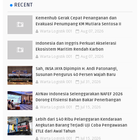
RECENT
Kemenhub Gerak Cepat Penanganan dan
Evakuasi Penumpang KM Mutiara Sentosa II
Warta Logistik 001
Aug 07, 2026
Indonesia dan Inggris Perkuat Akselerasi
Ekosistem Maritim Rendah Karbon
Warta Logistik 001
Aug 07, 2026
Sah, INSA JAYA Dipimpin H. Andi Patonangi,
Susunan Pengurus 40 Persen Wajah Baru
Warta Logistik 001
Jul 31, 2026
AirNav Indonesia Selenggarakan NAFEF 2026
Dorong Efisiensi Bahan Bakar Penerbangan
Warta Logistik 001
Jul 15, 2026
Lebih dari 140 Ribu Pelanggaran Kendaraan
Angkutan Barang Terjadi Uji Coba Pengawasan
ETLE dari Awal Tahun
Warta Logistik 001
Jul 15, 2026