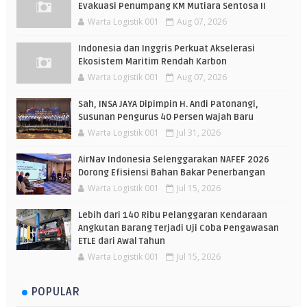
Evakuasi Penumpang KM Mutiara Sentosa II
Warta Logistik 001
Aug 07, 2026
Indonesia dan Inggris Perkuat Akselerasi
Ekosistem Maritim Rendah Karbon
Warta Logistik 001
Aug 07, 2026
Sah, INSA JAYA Dipimpin H. Andi Patonangi,
Susunan Pengurus 40 Persen Wajah Baru
Warta Logistik 001
Jul 31, 2026
AirNav Indonesia Selenggarakan NAFEF 2026
Dorong Efisiensi Bahan Bakar Penerbangan
Warta Logistik 001
Jul 15, 2026
Lebih dari 140 Ribu Pelanggaran Kendaraan
Angkutan Barang Terjadi Uji Coba Pengawasan
ETLE dari Awal Tahun
Warta Logistik 001
Jul 15, 2026
POPULAR