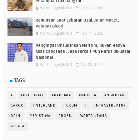
Pelabuhan Tak Dangkal
Warta Logistik 001
Feb 22, 2026
Renungan Saat Lebaran Usai, Jalan Macet,
Pejabat Dicari
Warta Logistik 001
Feb 14, 2026
Pengingat Untuk Insan Maritim, Bukan Hanya
Asas Cabotage : Jasa Terkait Pun Harus Dikuasai
Nasional
Warta Logistik 001
Oct 05, 2025
TAGS
A
ADVETORIAL
AKADEMIA
ANGKUTA
ANGKUTAN
CARGO
HINTERLAND
HUKUM
I
INFRASTRUKTUR
OPINI
PERISTIWA
PROFIL
WARTA UTAMA
WISATA