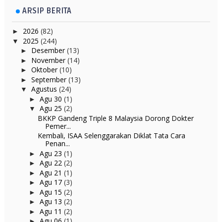
ARSIP BERITA
2026
(82)
►
2025
(244)
▼
Desember
(13)
►
November
(14)
►
Oktober
(10)
►
September
(13)
►
Agustus
(24)
▼
Agu 30
(1)
►
Agu 25
(2)
▼
BKKP Gandeng Triple 8 Malaysia Dorong Dokter
Pemer...
Kembali, ISAA Selenggarakan Diklat Tata Cara
Penan...
Agu 23
(1)
►
Agu 22
(2)
►
Agu 21
(1)
►
Agu 17
(3)
►
Agu 15
(2)
►
Agu 13
(2)
►
Agu 11
(2)
►
Agu 06
(1)
►