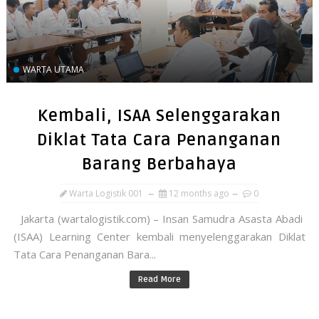
WARTA UTAMA
Kembali, ISAA Selenggarakan
Diklat Tata Cara Penanganan
Barang Berbahaya
Warta Logistik 001
12 months ago
0
Jakarta (wartalogistik.com) – Insan Samudra Asasta Abadi
(ISAA) Learning Center kembali menyelenggarakan Diklat
Tata Cara Penanganan Bara...
Read More