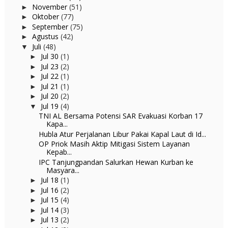
November
(51)
►
Oktober
(77)
►
September
(75)
►
Agustus
(42)
►
Juli
(48)
▼
Jul 30
(1)
►
Jul 23
(2)
►
Jul 22
(1)
►
Jul 21
(1)
►
Jul 20
(2)
►
Jul 19
(4)
▼
TNI AL Bersama Potensi SAR Evakuasi Korban 17
Kapa...
Hubla Atur Perjalanan Libur Pakai Kapal Laut di Id...
OP Priok Masih Aktip Mitigasi Sistem Layanan
Kepab...
IPC Tanjungpandan Salurkan Hewan Kurban ke
Masyara...
Jul 18
(1)
►
Jul 16
(2)
►
Jul 15
(4)
►
Jul 14
(3)
►
Jul 13
(2)
►