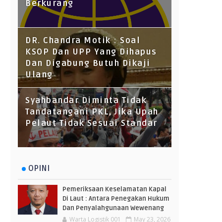
Berkurang
DR. Chandra Motik : Soal
KSOP Dan UPP Yang Dihapus
Dan Digabung Butuh Dikaji
Ulang
Syahbandar Diminta Tidak
Tandatangani PKL, Jika Upah
Pelaut Tidak Sesuai Standar
OPINI
Pemeriksaan Keselamatan Kapal
Di Laut : Antara Penegakan Hukum
Dan Penyalahgunaan Wewenang
Warta Logistik 001
May 23, 2026