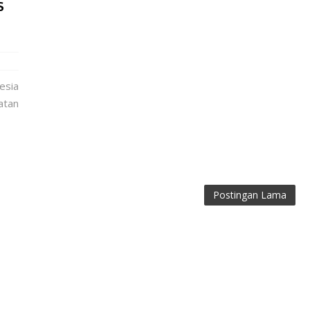
s
esia
tan
Postingan Lama