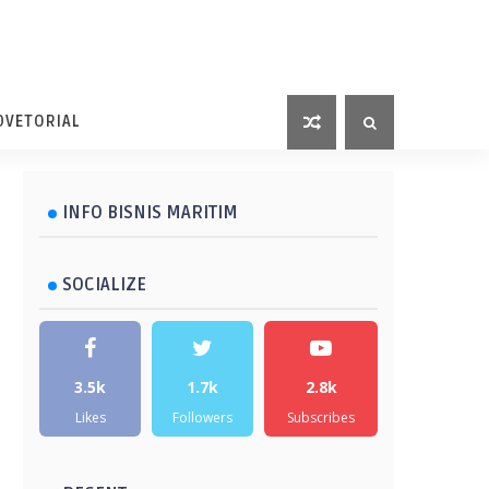
DVETORIAL
INFO BISNIS MARITIM
SOCIALIZE
3.5k
1.7k
2.8k
Likes
Followers
Subscribes