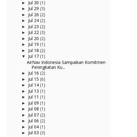
Jul 30
(1)
►
Jul 29
(3)
►
Jul 26
(2)
►
Jul 24
(2)
►
Jul 23
(2)
►
Jul 22
(3)
►
Jul 20
(2)
►
Jul 19
(1)
►
Jul 18
(2)
►
Jul 17
(1)
▼
AirNav Indonesia Sampaikan Komitmen
Peningkatan Ku...
Jul 16
(2)
►
Jul 15
(6)
►
Jul 14
(1)
►
Jul 13
(1)
►
Jul 11
(1)
►
Jul 09
(1)
►
Jul 08
(1)
►
Jul 07
(2)
►
Jul 06
(2)
►
Jul 04
(1)
►
Jul 03
(3)
►