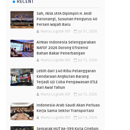
RECENT
Sah, INSA JAYA Dipimpin H. Andi
Patonangi, Susunan Pengurus 40
Persen Wajah Baru
Warta Logistik 001
Jul 31, 2026
AirNav Indonesia Selenggarakan
NAFEF 2026 Dorong Efisiensi
Bahan Bakar Penerbangan
Warta Logistik 001
Jul 15, 2026
Lebih dari 140 Ribu Pelanggaran
Kendaraan Angkutan Barang
Terjadi Uji Coba Pengawasan ETLE
dari Awal Tahun
Warta Logistik 001
Jul 15, 2026
Indonesia-Arab Saudi Akan Perluas
Kerja Sama Sektor Transportasi
Warta Logistik 001
Jul 14, 2026
Semarak HUT ke-599 Kota Cirebon,