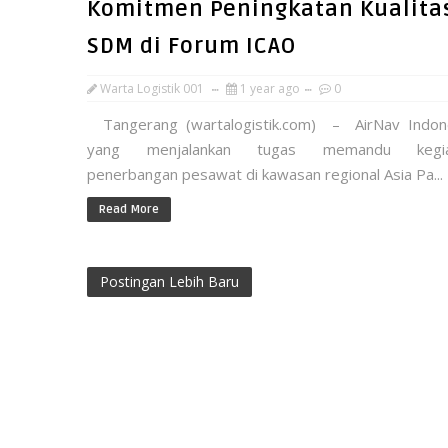
Komitmen Peningkatan Kualita
SDM di Forum ICAO
Warta Logistik 001
1 year ago
0
Tangerang (wartalogistik.com) – AirNav Indon
yang menjalankan tugas memandu kegia
penerbangan pesawat di kawasan regional Asia Pa...
Read More
Postingan Lebih Baru