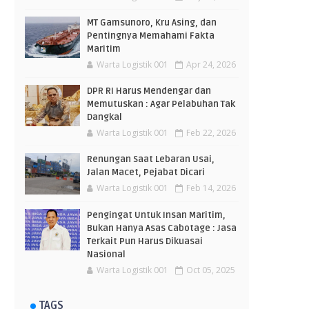
MT Gamsunoro, Kru Asing, dan
Pentingnya Memahami Fakta
Maritim
Warta Logistik 001
Apr 24, 2026
DPR RI Harus Mendengar dan
Memutuskan : Agar Pelabuhan Tak
Dangkal
Warta Logistik 001
Feb 22, 2026
Renungan Saat Lebaran Usai,
Jalan Macet, Pejabat Dicari
Warta Logistik 001
Feb 14, 2026
Pengingat Untuk Insan Maritim,
Bukan Hanya Asas Cabotage : Jasa
Terkait Pun Harus Dikuasai
Nasional
Warta Logistik 001
Oct 05, 2025
TAGS