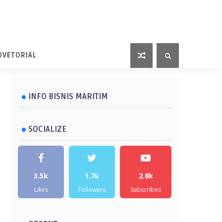
DVETORIAL
INFO BISNIS MARITIM
SOCIALIZE
3.5k
1.7k
2.8k
Likes
Followers
Subscribes