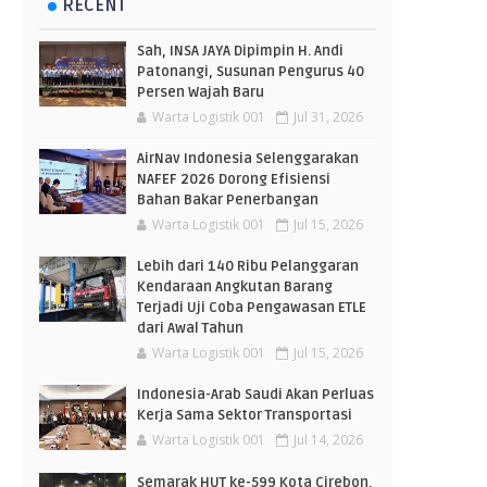
RECENT
Sah, INSA JAYA Dipimpin H. Andi
Patonangi, Susunan Pengurus 40
Persen Wajah Baru
Warta Logistik 001
Jul 31, 2026
AirNav Indonesia Selenggarakan
NAFEF 2026 Dorong Efisiensi
Bahan Bakar Penerbangan
Warta Logistik 001
Jul 15, 2026
Lebih dari 140 Ribu Pelanggaran
Kendaraan Angkutan Barang
Terjadi Uji Coba Pengawasan ETLE
dari Awal Tahun
Warta Logistik 001
Jul 15, 2026
Indonesia-Arab Saudi Akan Perluas
Kerja Sama Sektor Transportasi
Warta Logistik 001
Jul 14, 2026
Semarak HUT ke-599 Kota Cirebon,