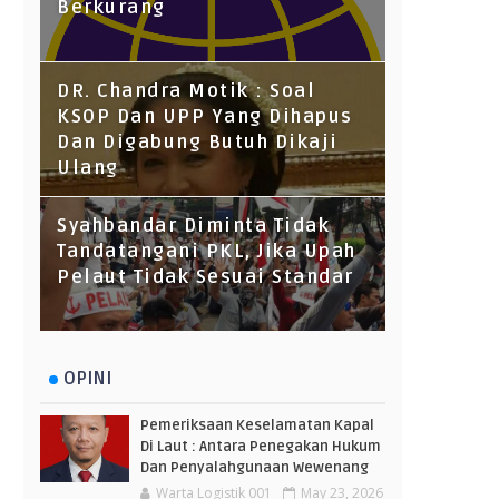
Berkurang
DR. Chandra Motik : Soal
KSOP Dan UPP Yang Dihapus
Dan Digabung Butuh Dikaji
Ulang
Syahbandar Diminta Tidak
Tandatangani PKL, Jika Upah
Pelaut Tidak Sesuai Standar
OPINI
Pemeriksaan Keselamatan Kapal
Di Laut : Antara Penegakan Hukum
Dan Penyalahgunaan Wewenang
Warta Logistik 001
May 23, 2026