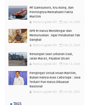
MT Gamsunoro, Kru Asing, dan
Pentingnya Memahami Fakta
Maritim
Warta Logistik 001
Apr 24, 2026
DPR RI Harus Mendengar dan
Memutuskan : Agar Pelabuhan Tak
Dangkal
Warta Logistik 001
Feb 22, 2026
Renungan Saat Lebaran Usai,
Jalan Macet, Pejabat Dicari
Warta Logistik 001
Feb 14, 2026
Pengingat Untuk Insan Maritim,
Bukan Hanya Asas Cabotage : Jasa
Terkait Pun Harus Dikuasai
Nasional
Warta Logistik 001
Oct 05, 2025
TAGS