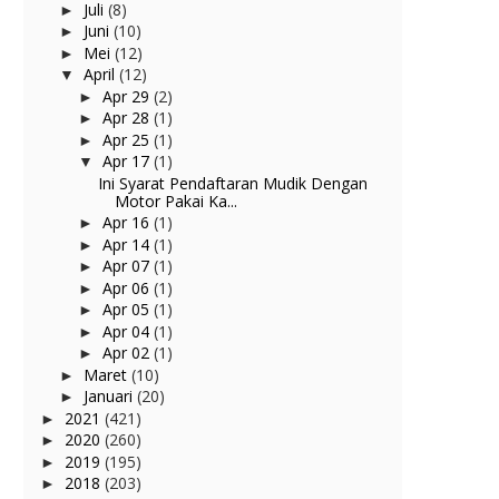
Juli
(8)
►
Juni
(10)
►
Mei
(12)
►
April
(12)
▼
Apr 29
(2)
►
Apr 28
(1)
►
Apr 25
(1)
►
Apr 17
(1)
▼
Ini Syarat Pendaftaran Mudik Dengan
Motor Pakai Ka...
Apr 16
(1)
►
Apr 14
(1)
►
Apr 07
(1)
►
Apr 06
(1)
►
Apr 05
(1)
►
Apr 04
(1)
►
Apr 02
(1)
►
Maret
(10)
►
Januari
(20)
►
2021
(421)
►
2020
(260)
►
2019
(195)
►
2018
(203)
►