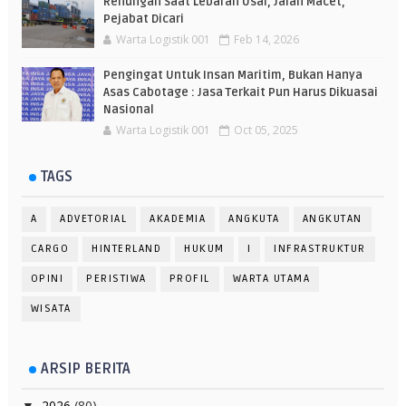
Renungan Saat Lebaran Usai, Jalan Macet,
Pejabat Dicari
Warta Logistik 001
Feb 14, 2026
Pengingat Untuk Insan Maritim, Bukan Hanya
Asas Cabotage : Jasa Terkait Pun Harus Dikuasai
Nasional
Warta Logistik 001
Oct 05, 2025
TAGS
A
ADVETORIAL
AKADEMIA
ANGKUTA
ANGKUTAN
CARGO
HINTERLAND
HUKUM
I
INFRASTRUKTUR
OPINI
PERISTIWA
PROFIL
WARTA UTAMA
WISATA
ARSIP BERITA
2026
(80)