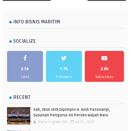
INFO BISNIS MARITIM
SOCIALIZE
3.5k
1.7k
2.8k
Likes
Followers
Subscribes
RECENT
Sah, INSA JAYA Dipimpin H. Andi Patonangi,
Susunan Pengurus 40 Persen Wajah Baru
Warta Logistik 001
Jul 31, 2026