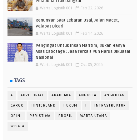
Pelabuhan Tak Dangkal
Warta Logistik 001
Feb 22, 2026
Renungan Saat Lebaran Usai, Jalan Macet,
Pejabat Dicari
Warta Logistik 001
Feb 14, 2026
Pengingat Untuk Insan Maritim, Bukan Hanya
Asas Cabotage : Jasa Terkait Pun Harus Dikuasai
Nasional
Warta Logistik 001
Oct 05, 2025
TAGS
A
ADVETORIAL
AKADEMIA
ANGKUTA
ANGKUTAN
CARGO
HINTERLAND
HUKUM
I
INFRASTRUKTUR
OPINI
PERISTIWA
PROFIL
WARTA UTAMA
WISATA