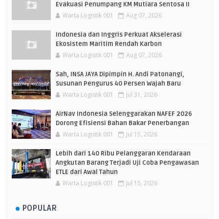
Evakuasi Penumpang KM Mutiara Sentosa II
Warta Logistik 001
Aug 07, 2026
Indonesia dan Inggris Perkuat Akselerasi
Ekosistem Maritim Rendah Karbon
Warta Logistik 001
Aug 07, 2026
Sah, INSA JAYA Dipimpin H. Andi Patonangi,
Susunan Pengurus 40 Persen Wajah Baru
Warta Logistik 001
Jul 31, 2026
AirNav Indonesia Selenggarakan NAFEF 2026
Dorong Efisiensi Bahan Bakar Penerbangan
Warta Logistik 001
Jul 15, 2026
Lebih dari 140 Ribu Pelanggaran Kendaraan
Angkutan Barang Terjadi Uji Coba Pengawasan
ETLE dari Awal Tahun
Warta Logistik 001
Jul 15, 2026
POPULAR