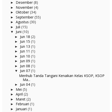
Desember
(8)
►
November
(4)
►
Oktober
(34)
►
September
(55)
►
Agustus
(30)
►
Juli
(15)
►
Juni
(10)
▼
Jun 18
(2)
►
Jun 15
(1)
►
Jun 13
(1)
►
Jun 11
(1)
►
Jun 10
(1)
►
Jun 09
(1)
►
Jun 08
(1)
►
Jun 07
(1)
▼
Menhub Tanda Tangani Kenaikan Kelas KSOP, KSOP
Ma...
Jun 04
(1)
►
Mei
(5)
►
April
(2)
►
Maret
(2)
►
Februari
(1)
►
Januari
(1)
►