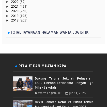
2022
(87)
►
2021
(421)
►
2020
(260)
►
2019
(195)
►
2018
(203)
►
TOTAL TAYANGAN HALAMAN WARTA LOGISTIK
PELAUT DAN MUATAN KAPAL
Dukung Taruna Sekolah Pelayaran,
KSOP Cirebon Kerjasama Dengan Tiga
Pihak Sekolah
Warta Logistik 001
Jun 11, 2026
BP2TL Jakarta Gelar 21 Diklat Teknis
Transportasi Laut Sepanjang 2026