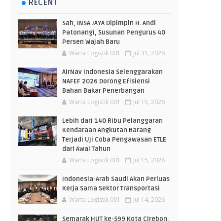
RECENT
Sah, INSA JAYA Dipimpin H. Andi
Patonangi, Susunan Pengurus 40
Persen Wajah Baru
Warta Logistik 001
Jul 31, 2026
AirNav Indonesia Selenggarakan
NAFEF 2026 Dorong Efisiensi
Bahan Bakar Penerbangan
Warta Logistik 001
Jul 15, 2026
Lebih dari 140 Ribu Pelanggaran
Kendaraan Angkutan Barang
Terjadi Uji Coba Pengawasan ETLE
dari Awal Tahun
Warta Logistik 001
Jul 15, 2026
Indonesia-Arab Saudi Akan Perluas
Kerja Sama Sektor Transportasi
Warta Logistik 001
Jul 14, 2026
Semarak HUT ke-599 Kota Cirebon,