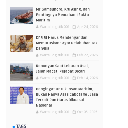
MT Gamsunoro, Kru Asing, dan
Pentingnya Memahami Fakta
Maritim
Warta Logistik 001
Apr 24, 2026
DPR RI Harus Mendengar dan
Memutuskan : Agar Pelabuhan Tak
Dangkal
Warta Logistik 001
Feb 22, 2026
Renungan Saat Lebaran Usai,
Jalan Macet, Pejabat Dicari
Warta Logistik 001
Feb 14, 2026
Pengingat Untuk Insan Maritim,
Bukan Hanya Asas Cabotage : Jasa
Terkait Pun Harus Dikuasai
Nasional
Warta Logistik 001
Oct 05, 2025
TAGS