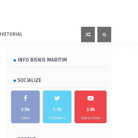
DVETORIAL
INFO BISNIS MARITIM
SOCIALIZE
3.5k
1.7k
2.8k
Likes
Followers
Subscribes