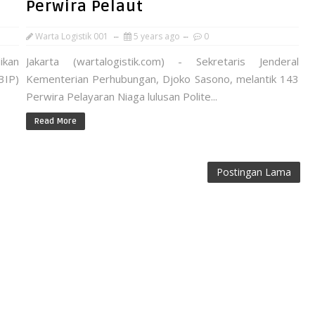
Perwira Pelaut
Warta Logistik 001
5 years ago
0
ikan
Jakarta (wartalogistik.com) - Sekretaris Jenderal
3IP)
Kementerian Perhubungan, Djoko Sasono, melantik 143
Perwira Pelayaran Niaga lulusan Polite...
Read More
Postingan Lama