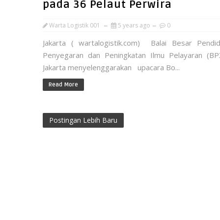
pada 36 Pelaut Perwira
Warta Logistik 001
5 years ago
0
Jakarta ( wartalogistik.com) Balai Besar Pendid
Penyegaran dan Peningkatan Ilmu Pelayaran (BP
Jakarta menyelenggarakan upacara Bo...
Read More
Postingan Lebih Baru