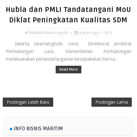
Hubla dan PMLI Tandatangani MoU
Diklat Peningkatan Kualitas SDM
Redaksi Warta Logistik
4 years ago
0
Jakarta (wartalogistik. com) Direktorat Jenderal
Perhubungan Laut, Kementerian Perhubungan
melaksanakan penandatanganan kesepakatan bersa...
Read More
Postingan Lebih Baru
Postingan Lama
INFO BISNIS MARITIM