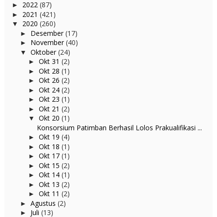
2022
(87)
►
2021
(421)
►
2020
(260)
▼
Desember
(17)
►
November
(40)
►
Oktober
(24)
▼
Okt 31
(2)
►
Okt 28
(1)
►
Okt 26
(2)
►
Okt 24
(2)
►
Okt 23
(1)
►
Okt 21
(2)
►
Okt 20
(1)
▼
Konsorsium Patimban Berhasil Lolos Prakualifikasi ...
Okt 19
(4)
►
Okt 18
(1)
►
Okt 17
(1)
►
Okt 15
(2)
►
Okt 14
(1)
►
Okt 13
(2)
►
Okt 11
(2)
►
Agustus
(2)
►
Juli
(13)
►