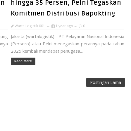
an
hingga 35 Persen, Pelni Tegaskan
Komitmen Distribusi Bapokting
Warta Logistik 001
1 year ago
0
jung
Jakarta (wartalogistik) - PT Pelayaran Nasional Indonesia
nnya
(Persero) atau Pelni menegaskan perannya pada tahun
2025 kembali mendapat penugasa...
Read More
Postingan Lama