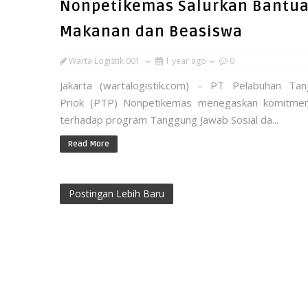
Nonpetikemas Salurkan Bantu
Makanan dan Beasiswa
Warta Logistik 001
1 year ago
0
Jakarta (wartalogistik.com) – PT Pelabuhan Tan
Priok (PTP) Nonpetikemas menegaskan komitme
terhadap program Tanggung Jawab Sosial da...
Read More
Postingan Lebih Baru