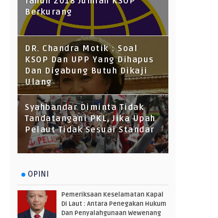
Tahun 2018 Jumlah KSOP
Berkurang
DR. Chandra Motik : Soal
KSOP Dan UPP Yang Dihapus
Dan Digabung Butuh Dikaji
Ulang
Syahbandar Diminta Tidak
Tandatangani PKL, Jika Upah
Pelaut Tidak Sesuai Standar
OPINI
Pemeriksaan Keselamatan Kapal
Di Laut : Antara Penegakan Hukum
Dan Penyalahgunaan Wewenang