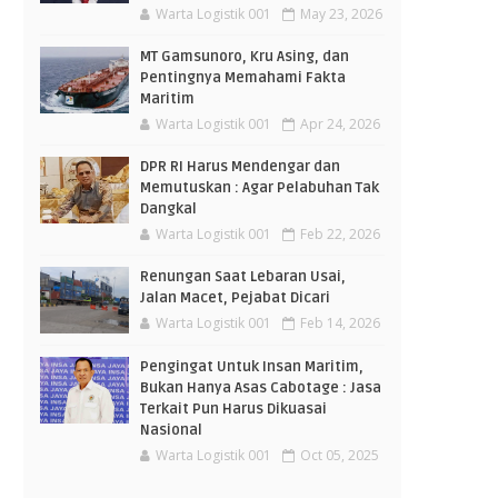
Warta Logistik 001
May 23, 2026
MT Gamsunoro, Kru Asing, dan
Pentingnya Memahami Fakta
Maritim
Warta Logistik 001
Apr 24, 2026
DPR RI Harus Mendengar dan
Memutuskan : Agar Pelabuhan Tak
Dangkal
Warta Logistik 001
Feb 22, 2026
Renungan Saat Lebaran Usai,
Jalan Macet, Pejabat Dicari
Warta Logistik 001
Feb 14, 2026
Pengingat Untuk Insan Maritim,
Bukan Hanya Asas Cabotage : Jasa
Terkait Pun Harus Dikuasai
Nasional
Warta Logistik 001
Oct 05, 2025