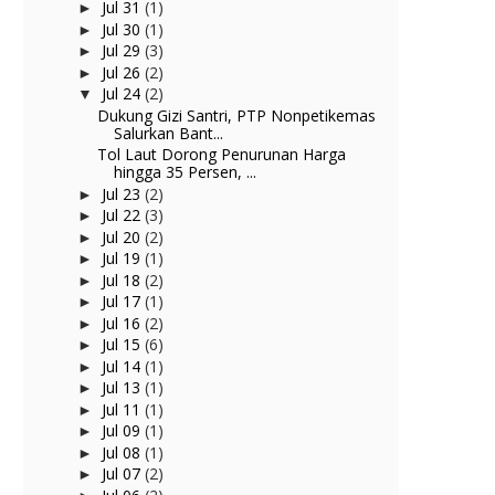
Jul 31
(1)
►
Jul 30
(1)
►
Jul 29
(3)
►
Jul 26
(2)
►
Jul 24
(2)
▼
Dukung Gizi Santri, PTP Nonpetikemas
Salurkan Bant...
Tol Laut Dorong Penurunan Harga
hingga 35 Persen, ...
Jul 23
(2)
►
Jul 22
(3)
►
Jul 20
(2)
►
Jul 19
(1)
►
Jul 18
(2)
►
Jul 17
(1)
►
Jul 16
(2)
►
Jul 15
(6)
►
Jul 14
(1)
►
Jul 13
(1)
►
Jul 11
(1)
►
Jul 09
(1)
►
Jul 08
(1)
►
Jul 07
(2)
►