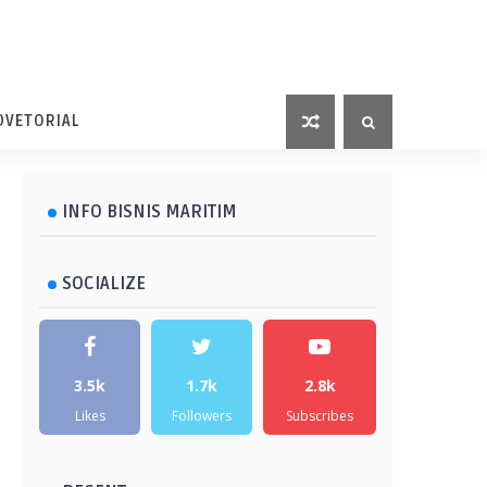
DVETORIAL
INFO BISNIS MARITIM
SOCIALIZE
3.5k
1.7k
2.8k
Likes
Followers
Subscribes