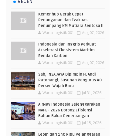
RECENT
Kemenhub Gerak Cepat
Penanganan dan Evakuasi
Penumpang KM Mutiara Sentosa II
Warta Logistik 001
Aug 07, 2026
Indonesia dan Inggris Perkuat
Akselerasi Ekosistem Maritim
Rendah Karbon
Warta Logistik 001
Aug 07, 2026
Sah, INSA JAYA Dipimpin H. Andi
Patonangi, Susunan Pengurus 40
Persen Wajah Baru
Warta Logistik 001
Jul 31, 2026
AirNav Indonesia Selenggarakan
NAFEF 2026 Dorong Efisiensi
Bahan Bakar Penerbangan
Warta Logistik 001
Jul 15, 2026
Lebih dari 140 Ribu Pelanggaran