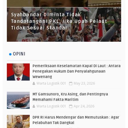
Syahbandar Diminta Tidak
Tandatangani PKL, Jika Upah Pelaut
Tidak Sesuai Standar
OPINI
Pemeriksaan Keselamatan Kapal Di Laut : Antara
Penegakan Hukum Dan Penyalahgunaan
Wewenang
Warta Logistik 001
May 23, 2026
MT Gamsunoro, Kru Asing, dan Pentingnya
Memahami Fakta Maritim
Warta Logistik 001
Apr 24, 2026
DPR RI Harus Mendengar dan Memutuskan : Agar
Pelabuhan Tak Dangkal