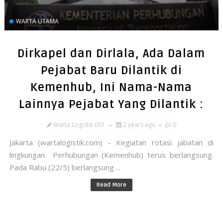
WARTA UTAMA
Dirkapel dan Dirlala, Ada Dalam
Pejabat Baru Dilantik di
Kemenhub, Ini Nama-Nama
Lainnya Pejabat Yang Dilantik :
Warta Logistik 001
2 years ago
0
Jakarta (wartalogistik.com) - Kegiatan rotasi jabatan di
lingkungan Perhubungan (Kemenhub) terus berlangsung.
Pada Rabu (22/5) berlangsung ...
Read More