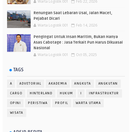
Warta Logistik 001
Feb 22, 2026
Renungan Saat Lebaran Usai, Jalan Macet,
Pejabat Dicari
Warta Logistik 001
Feb 14, 2026
Pengingat Untuk Insan Maritim, Bukan Hanya
Asas Cabotage : Jasa Terkait Pun Harus Dikuasai
Nasional
Warta Logistik 001
Oct 05, 2025
TAGS
A
ADVETORIAL
AKADEMIA
ANGKUTA
ANGKUTAN
CARGO
HINTERLAND
HUKUM
I
INFRASTRUKTUR
OPINI
PERISTIWA
PROFIL
WARTA UTAMA
WISATA