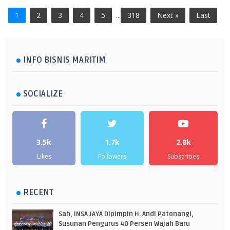
1
2
3
4
5
...
318
Next »
Last
INFO BISNIS MARITIM
SOCIALIZE
3.5k
1.7k
2.8k
Likes
Followers
Subscribes
RECENT
Sah, INSA JAYA Dipimpin H. Andi Patonangi,
Susunan Pengurus 40 Persen Wajah Baru