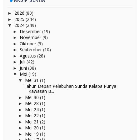
ARSIP BERITA
2026
(80)
►
2025
(244)
►
2024
(249)
▼
Desember
(19)
►
November
(9)
►
Oktober
(9)
►
September
(10)
►
Agustus
(28)
►
Juli
(42)
►
Juni
(38)
►
Mei
(19)
▼
Mei 31
(1)
▼
Tahun Depan Pelabuhan Sunda Kelapa Punya
Kawasan B...
Mei 30
(1)
►
Mei 28
(1)
►
Mei 24
(1)
►
Mei 22
(1)
►
Mei 21
(2)
►
Mei 20
(1)
►
Mei 19
(1)
►
Mei 17
(1)