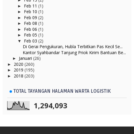
►
Feb 11
(1)
►
Feb 10
(1)
►
Feb 09
(2)
►
Feb 08
(1)
►
Feb 06
(1)
►
Feb 05
(1)
►
Feb 03
(2)
▼
Di Gerai Pengukuran, Hubla Terbitkan Pas Kecil Se...
Kantor Syahbandar Tanjung Priok Kirim Bantuan Be...
Januari
(26)
►
2020
(260)
►
2019
(195)
►
2018
(203)
►
TOTAL TAYANGAN HALAMAN WARTA LOGISTIK
1,294,093