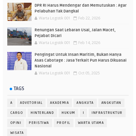
DPR RI Harus Mendengar dan Memutuskan : Agar
Pelabuhan Tak Dangkal
Warta Logistik 001
Feb 22, 2026
Renungan Saat Lebaran Usai, Jalan Macet,
Pejabat Dicari
Warta Logistik 001
Feb 14, 2026
Pengingat Untuk Insan Maritim, Bukan Hanya
Asas Cabotage : Jasa Terkait Pun Harus Dikuasai
Nasional
Warta Logistik 001
Oct 05, 2025
TAGS
A
ADVETORIAL
AKADEMIA
ANGKUTA
ANGKUTAN
CARGO
HINTERLAND
HUKUM
I
INFRASTRUKTUR
OPINI
PERISTIWA
PROFIL
WARTA UTAMA
WISATA