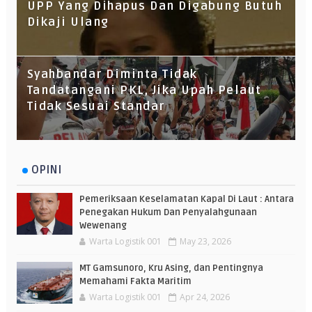
UPP Yang Dihapus Dan Digabung Butuh
Dikaji Ulang
Syahbandar Diminta Tidak
Tandatangani PKL, Jika Upah Pelaut
Tidak Sesuai Standar
OPINI
Pemeriksaan Keselamatan Kapal Di Laut : Antara
Penegakan Hukum Dan Penyalahgunaan
Wewenang
Warta Logistik 001
May 23, 2026
MT Gamsunoro, Kru Asing, dan Pentingnya
Memahami Fakta Maritim
Warta Logistik 001
Apr 24, 2026