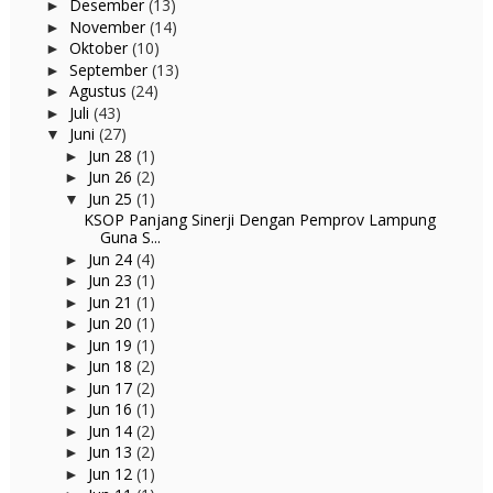
Desember
(13)
►
November
(14)
►
Oktober
(10)
►
September
(13)
►
Agustus
(24)
►
Juli
(43)
►
Juni
(27)
▼
Jun 28
(1)
►
Jun 26
(2)
►
Jun 25
(1)
▼
KSOP Panjang Sinerji Dengan Pemprov Lampung
Guna S...
Jun 24
(4)
►
Jun 23
(1)
►
Jun 21
(1)
►
Jun 20
(1)
►
Jun 19
(1)
►
Jun 18
(2)
►
Jun 17
(2)
►
Jun 16
(1)
►
Jun 14
(2)
►
Jun 13
(2)
►
Jun 12
(1)
►