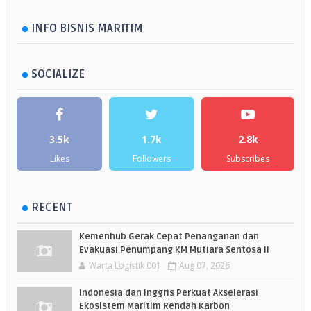
INFO BISNIS MARITIM
SOCIALIZE
3.5k
1.7k
2.8k
Likes
Followers
Subscribes
RECENT
Kemenhub Gerak Cepat Penanganan dan
Evakuasi Penumpang KM Mutiara Sentosa II
Warta Logistik 001
Aug 07, 2026
Indonesia dan Inggris Perkuat Akselerasi
Ekosistem Maritim Rendah Karbon