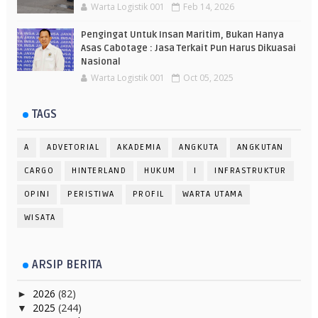
Warta Logistik 001
Feb 14, 2026
Pengingat Untuk Insan Maritim, Bukan Hanya
Asas Cabotage : Jasa Terkait Pun Harus Dikuasai
Nasional
Warta Logistik 001
Oct 05, 2025
TAGS
A
ADVETORIAL
AKADEMIA
ANGKUTA
ANGKUTAN
CARGO
HINTERLAND
HUKUM
I
INFRASTRUKTUR
OPINI
PERISTIWA
PROFIL
WARTA UTAMA
WISATA
ARSIP BERITA
2026
(82)
►
2025
(244)
▼