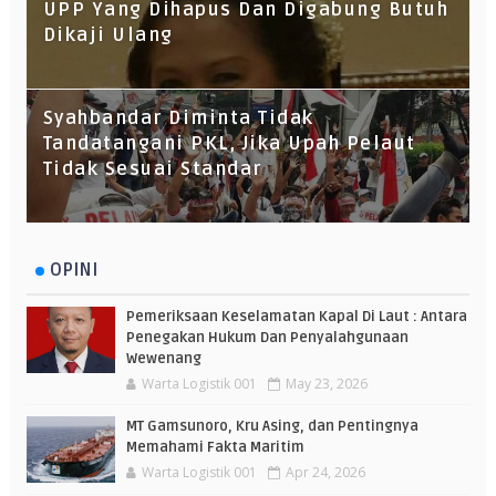
UPP Yang Dihapus Dan Digabung Butuh
Dikaji Ulang
Syahbandar Diminta Tidak
Tandatangani PKL, Jika Upah Pelaut
Tidak Sesuai Standar
OPINI
Pemeriksaan Keselamatan Kapal Di Laut : Antara
Penegakan Hukum Dan Penyalahgunaan
Wewenang
Warta Logistik 001
May 23, 2026
MT Gamsunoro, Kru Asing, dan Pentingnya
Memahami Fakta Maritim
Warta Logistik 001
Apr 24, 2026