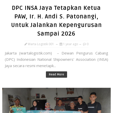
DPC INSA Jaya Tetapkan Ketua
PAW, Ir. H. Andi S. Patonangi,
Untuk Jalankan Kepengurusan
Sampai 2026
Warta Logistik 001
1 year ago
0
Jakarta (wartalogistik.com) – Dewan Pengurus Cabang
(DPC) Indonesian National Shipowners' Association (INSA)
Jaya secara resmi menetapk...
Read More