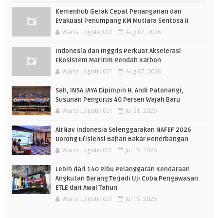
Kemenhub Gerak Cepat Penanganan dan
Evakuasi Penumpang KM Mutiara Sentosa II
Warta Logistik 001
Aug 07, 2026
Indonesia dan Inggris Perkuat Akselerasi
Ekosistem Maritim Rendah Karbon
Warta Logistik 001
Aug 07, 2026
Sah, INSA JAYA Dipimpin H. Andi Patonangi,
Susunan Pengurus 40 Persen Wajah Baru
Warta Logistik 001
Jul 31, 2026
AirNav Indonesia Selenggarakan NAFEF 2026
Dorong Efisiensi Bahan Bakar Penerbangan
Warta Logistik 001
Jul 15, 2026
Lebih dari 140 Ribu Pelanggaran Kendaraan
Angkutan Barang Terjadi Uji Coba Pengawasan
ETLE dari Awal Tahun
Warta Logistik 001
Jul 15, 2026