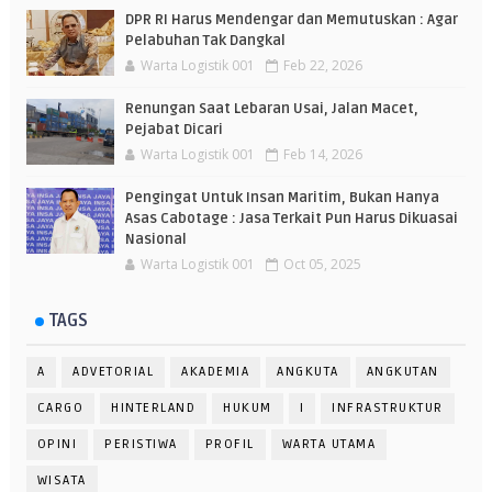
DPR RI Harus Mendengar dan Memutuskan : Agar
Pelabuhan Tak Dangkal
Warta Logistik 001
Feb 22, 2026
Renungan Saat Lebaran Usai, Jalan Macet,
Pejabat Dicari
Warta Logistik 001
Feb 14, 2026
Pengingat Untuk Insan Maritim, Bukan Hanya
Asas Cabotage : Jasa Terkait Pun Harus Dikuasai
Nasional
Warta Logistik 001
Oct 05, 2025
TAGS
A
ADVETORIAL
AKADEMIA
ANGKUTA
ANGKUTAN
CARGO
HINTERLAND
HUKUM
I
INFRASTRUKTUR
OPINI
PERISTIWA
PROFIL
WARTA UTAMA
WISATA