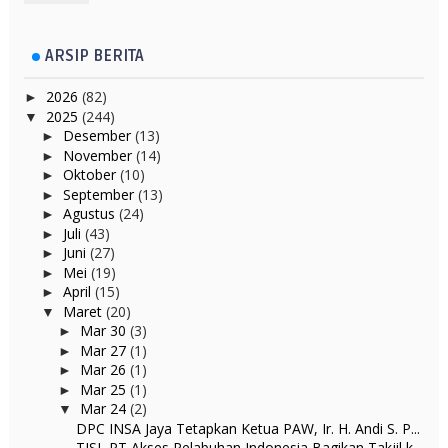
ARSIP BERITA
2026
(82)
►
2025
(244)
▼
Desember
(13)
►
November
(14)
►
Oktober
(10)
►
September
(13)
►
Agustus
(24)
►
Juli
(43)
►
Juni
(27)
►
Mei
(19)
►
April
(15)
►
Maret
(20)
▼
Mar 30
(3)
►
Mar 27
(1)
►
Mar 26
(1)
►
Mar 25
(1)
►
Mar 24
(2)
▼
DPC INSA Jaya Tetapkan Ketua PAW, Ir. H. Andi S. P...
TJSL PT Akses Pelabuhan Indonesia Bagikan Takjil k...