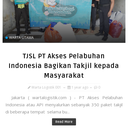
WARTA UTAMA
TJSL PT Akses Pelabuhan
Indonesia Bagikan Takjil kepada
Masyarakat
Warta Logistik 001
1 year ago
0
Jakarta ( wartalogistik.com ) - PT Akses Pelabuhan
Indonesia atau API menyalurkan sebanyak 350 paket takjil
di beberapa tempat selama bu...
Read More