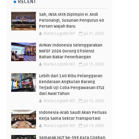
RECENT
Sah, INSA JAYA Dipimpin H. Andi
Patonangi, Susunan Pengurus 40
Persen Wajah Baru
Warta Logistik 001
Jul 31, 2026
AirNav Indonesia Selenggarakan
NAFEF 2026 Dorong Efisiensi
Bahan Bakar Penerbangan
Warta Logistik 001
Jul 15, 2026
Lebih dari 140 Ribu Pelanggaran
Kendaraan Angkutan Barang
Terjadi Uji Coba Pengawasan ETLE
dari Awal Tahun
Warta Logistik 001
Jul 15, 2026
Indonesia-Arab Saudi Akan Perluas
Kerja Sama Sektor Transportasi
Warta Logistik 001
Jul 14, 2026
Semarak HUT ke-599 Kota Cirebon,