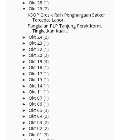
Okt 28
(1)
►
Okt 25
(2)
▼
KSOP Gresik Raih Penghargaan Satker
Tercepat Lapor...
Pangkalan PLP Tanjung Perak Komit
Tingkatkan Kuali...
Okt 24
(2)
►
Okt 23
(1)
►
Okt 22
(1)
►
Okt 20
(2)
►
Okt 19
(3)
►
Okt 18
(1)
►
Okt 17
(1)
►
Okt 15
(1)
►
Okt 14
(1)
►
Okt 11
(1)
►
Okt 07
(1)
►
Okt 06
(1)
►
Okt 05
(3)
►
Okt 04
(2)
►
Okt 03
(2)
►
Okt 02
(2)
►
Okt 01
(3)
►