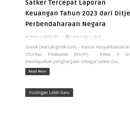
Satker Tercepat Laporan
Keuangan Tahun 2023 dari Ditj
Perbendaharaan Negara
Warta Logistik 001
3 years ago
0
Gresik (wartalogistik.com) - Kantor Kesyahbandaran
Otoritas Pelabuhan (KSOP) Kelas II Gre
mendapatkan penghargaan sebagai Satker (sa...
Read More
Postingan Lebih Baru