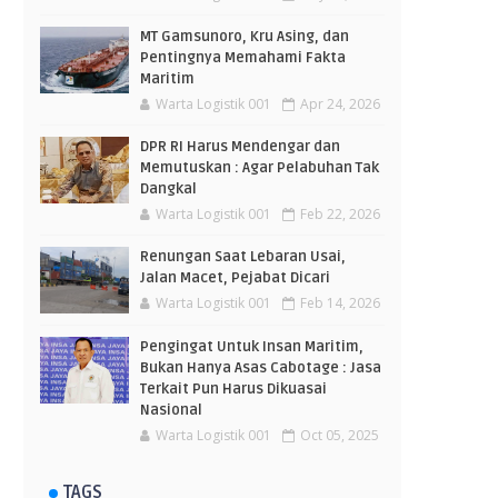
MT Gamsunoro, Kru Asing, dan
Pentingnya Memahami Fakta
Maritim
Warta Logistik 001
Apr 24, 2026
DPR RI Harus Mendengar dan
Memutuskan : Agar Pelabuhan Tak
Dangkal
Warta Logistik 001
Feb 22, 2026
Renungan Saat Lebaran Usai,
Jalan Macet, Pejabat Dicari
Warta Logistik 001
Feb 14, 2026
Pengingat Untuk Insan Maritim,
Bukan Hanya Asas Cabotage : Jasa
Terkait Pun Harus Dikuasai
Nasional
Warta Logistik 001
Oct 05, 2025
TAGS