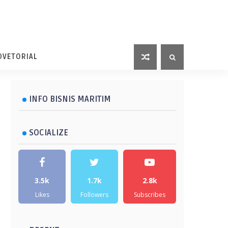
DVETORIAL
INFO BISNIS MARITIM
SOCIALIZE
3.5k
1.7k
2.8k
Likes
Followers
Subscribes