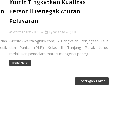
Komit Tingkatkan Kualitas
en
Personil Penegak Aturan
Pelayaran
Warta Logistik 001
3 years ago
0
 dan
Gresik (wartalogistik.com) - Pangkalan Penjagaan Laut
sik
dan Pantai (PLP) Kelas II Tanjung Perak terus
melakukan pendalam materi mengenai peneg...
Read More
Postingan Lama