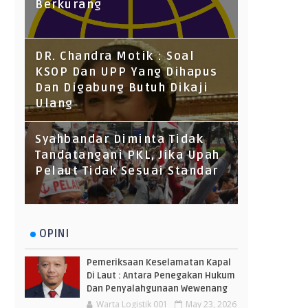
Berkurang
DR. Chandra Motik : Soal
KSOP Dan UPP Yang Dihapus
Dan Digabung Butuh Dikaji
Ulang
Syahbandar Diminta Tidak
Tandatangani PKL, Jika Upah
Pelaut Tidak Sesuai Standar
OPINI
Pemeriksaan Keselamatan Kapal
Di Laut : Antara Penegakan Hukum
Dan Penyalahgunaan Wewenang
Warta Logistik 001
May 23, 2026