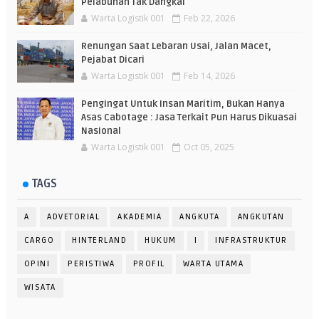
Pelabuhan Tak Dangkal
Warta Logistik 001
Feb 22, 2026
Renungan Saat Lebaran Usai, Jalan Macet,
Pejabat Dicari
Warta Logistik 001
Feb 14, 2026
Pengingat Untuk Insan Maritim, Bukan Hanya
Asas Cabotage : Jasa Terkait Pun Harus Dikuasai
Nasional
Warta Logistik 001
Oct 05, 2025
TAGS
A
ADVETORIAL
AKADEMIA
ANGKUTA
ANGKUTAN
CARGO
HINTERLAND
HUKUM
I
INFRASTRUKTUR
OPINI
PERISTIWA
PROFIL
WARTA UTAMA
WISATA