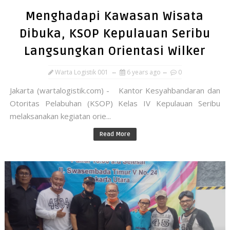
Menghadapi Kawasan Wisata
Dibuka, KSOP Kepulauan Seribu
Langsungkan Orientasi Wilker
Warta Logistik 001
6 years ago
0
Jakarta (wartalogistik.com) - Kantor Kesyahbandaran dan
Otoritas Pelabuhan (KSOP) Kelas IV Kepulauan Seribu
melaksanakan kegiatan orie...
Read More