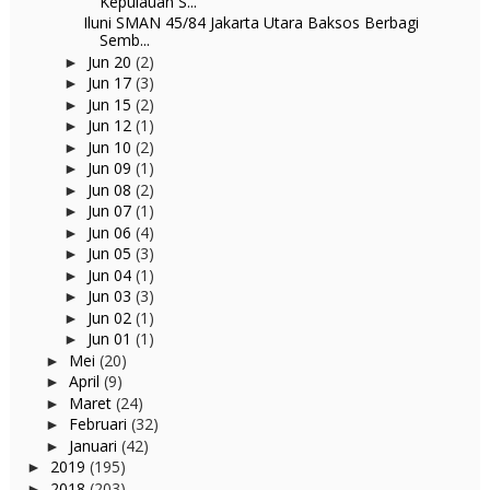
Kepulauan S...
Iluni SMAN 45/84 Jakarta Utara Baksos Berbagi
Semb...
Jun 20
(2)
►
Jun 17
(3)
►
Jun 15
(2)
►
Jun 12
(1)
►
Jun 10
(2)
►
Jun 09
(1)
►
Jun 08
(2)
►
Jun 07
(1)
►
Jun 06
(4)
►
Jun 05
(3)
►
Jun 04
(1)
►
Jun 03
(3)
►
Jun 02
(1)
►
Jun 01
(1)
►
Mei
(20)
►
April
(9)
►
Maret
(24)
►
Februari
(32)
►
Januari
(42)
►
2019
(195)
►
2018
(203)
►