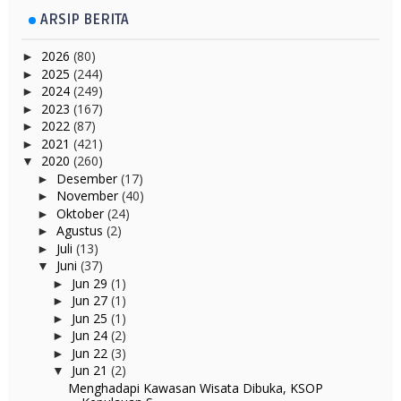
ARSIP BERITA
2026
(80)
►
2025
(244)
►
2024
(249)
►
2023
(167)
►
2022
(87)
►
2021
(421)
►
2020
(260)
▼
Desember
(17)
►
November
(40)
►
Oktober
(24)
►
Agustus
(2)
►
Juli
(13)
►
Juni
(37)
▼
Jun 29
(1)
►
Jun 27
(1)
►
Jun 25
(1)
►
Jun 24
(2)
►
Jun 22
(3)
►
Jun 21
(2)
▼
Menghadapi Kawasan Wisata Dibuka, KSOP