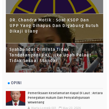
DR. Chandra Motik : Soal KSOP Dan
UPP Yang Dihapus Dan Digabung Butuh
Dikaji Ulang
Syahbandar Diminta Tidak
Tandatangani PKL, Jika Upah Pelaut
Tidak Sesuai Standar
OPINI
Pemeriksaan Keselamatan Kapal Di Laut : Antara
Penegakan Hukum Dan Penyalahgunaan
Wewenang
Warta Logistik 001
May 23, 2026