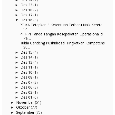
Des 23
(1)
►
Des 18
(2)
►
Des 17
(1)
►
Des 16
(3)
▼
PT KA Tetapkan 3 Ketentuan Terbaru Naik Kereta
Se...
PT PPI Tanda Tangan Kesepakatan Operasional di
Pel...
Hubla Gandeng Pushidrosal Tingkatkan Kompetensi
Su...
Des 15
(4)
►
Des 14
(1)
►
Des 13
(4)
►
Des 11
(1)
►
Des 10
(1)
►
Des 08
(1)
►
Des 07
(3)
►
Des 06
(3)
►
Des 02
(1)
►
Des 01
(6)
►
November
(51)
►
Oktober
(77)
►
September
(75)
►