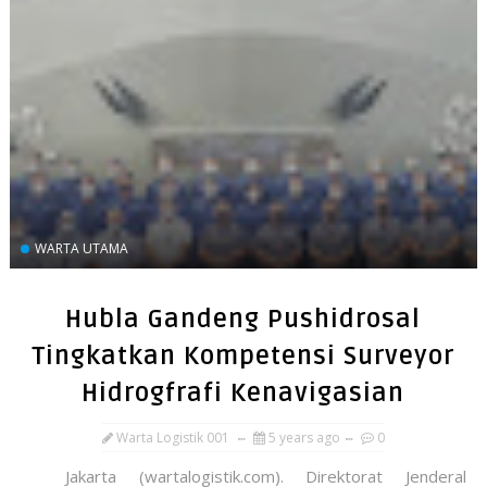
WARTA UTAMA
Hubla Gandeng Pushidrosal
Tingkatkan Kompetensi Surveyor
Hidrogfrafi Kenavigasian
Warta Logistik 001
5 years ago
0
Jakarta (wartalogistik.com). Direktorat Jenderal