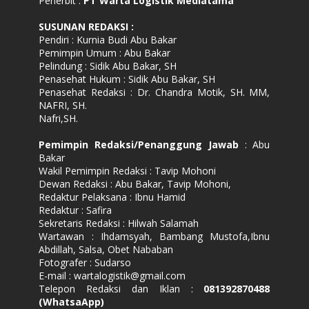
Penerbit :
PT Warta Logistik Mediatama
SUSUNAN REDAKSI
:
Pendiri : Kurnia Budi Abu Bakar
Pemimpin Umum : Abu Bakar
Pelindung : Sidik Abu Bakar, SH
Penasehat Hukum : Sidik Abu Bakar, SH
Penasehat Redaksi : Dr. Chandra Motik, SH. MM,
NAFRI, SH.
Nafri,SH.
Pemimpin Redaksi/Penanggung Jawab
: Abu
Bakar
Wakil Pemimpin Redaksi : Tavip Mohoni
Dewan Redaksi : Abu Bakar, Tavip Mohoni,
Redaktur Pelaksana : Ibnu Hamid
Redaktur : Safira
Sekretaris Redaksi : Hilwah Salamah
Wartawan : Ihdamsyah, Bambang Mustofa,Ibnu
Abdillah, Salsa, Obet Nababan
Fotografer : Sudarso
E-mail : wartalogistik@gmail.com
Telepon Redaksi dan Iklan :
081392870488
(WhatsaApp)