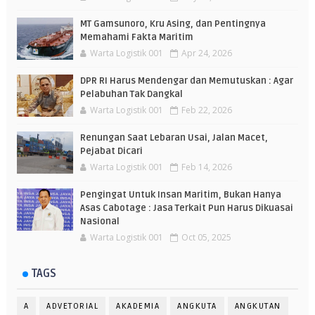
MT Gamsunoro, Kru Asing, dan Pentingnya
Memahami Fakta Maritim
Warta Logistik 001
Apr 24, 2026
DPR RI Harus Mendengar dan Memutuskan : Agar
Pelabuhan Tak Dangkal
Warta Logistik 001
Feb 22, 2026
Renungan Saat Lebaran Usai, Jalan Macet,
Pejabat Dicari
Warta Logistik 001
Feb 14, 2026
Pengingat Untuk Insan Maritim, Bukan Hanya
Asas Cabotage : Jasa Terkait Pun Harus Dikuasai
Nasional
Warta Logistik 001
Oct 05, 2025
TAGS
A
ADVETORIAL
AKADEMIA
ANGKUTA
ANGKUTAN