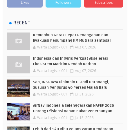
Likes
Followers
Subscribes
RECENT
Kemenhub Gerak Cepat Penanganan dan
Evakuasi Penumpang KM Mutiara Sentosa II
Warta Logistik 001
Aug 07, 2026
Indonesia dan Inggris Perkuat Akselerasi
Ekosistem Maritim Rendah Karbon
Warta Logistik 001
Aug 07, 2026
Sah, INSA JAYA Dipimpin H. Andi Patonangi,
Susunan Pengurus 40 Persen Wajah Baru
Warta Logistik 001
Jul 31, 2026
AirNav Indonesia Selenggarakan NAFEF 2026
Dorong Efisiensi Bahan Bakar Penerbangan
Warta Logistik 001
Jul 15, 2026
Lebih dari 140 Ribu Pelanggaran Kendaraan