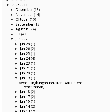
►
2025
(244)
▼
Desember
(13)
►
November
(14)
►
Oktober
(10)
►
September
(13)
►
Agustus
(24)
►
Juli
(43)
►
Juni
(27)
▼
Jun 28
(1)
►
Jun 26
(2)
►
Jun 25
(1)
►
Jun 24
(4)
►
Jun 23
(1)
►
Jun 21
(1)
►
Jun 20
(1)
►
Jun 19
(1)
▼
Awasi Lingkungan Perairan Dari Potensi
Pencemaran,...
Jun 18
(2)
►
Jun 17
(2)
►
Jun 16
(1)
►
Jun 14
(2)
►
Jun 13
(2)
►