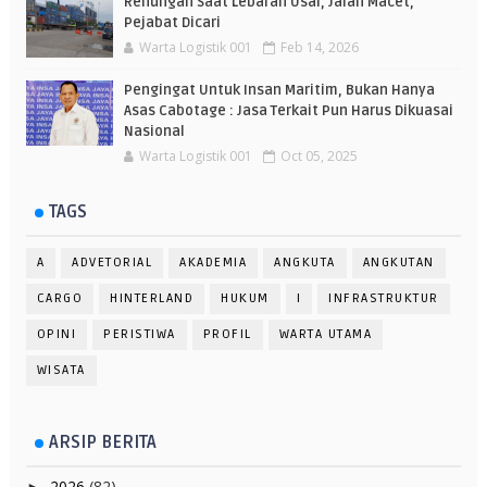
Renungan Saat Lebaran Usai, Jalan Macet,
Pejabat Dicari
Warta Logistik 001
Feb 14, 2026
Pengingat Untuk Insan Maritim, Bukan Hanya
Asas Cabotage : Jasa Terkait Pun Harus Dikuasai
Nasional
Warta Logistik 001
Oct 05, 2025
TAGS
A
ADVETORIAL
AKADEMIA
ANGKUTA
ANGKUTAN
CARGO
HINTERLAND
HUKUM
I
INFRASTRUKTUR
OPINI
PERISTIWA
PROFIL
WARTA UTAMA
WISATA
ARSIP BERITA
2026
(82)