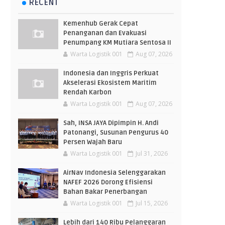
RECENT
Kemenhub Gerak Cepat
Penanganan dan Evakuasi
Penumpang KM Mutiara Sentosa II
Warta Logistik 001
Aug 07, 2026
Indonesia dan Inggris Perkuat
Akselerasi Ekosistem Maritim
Rendah Karbon
Warta Logistik 001
Aug 07, 2026
Sah, INSA JAYA Dipimpin H. Andi
Patonangi, Susunan Pengurus 40
Persen Wajah Baru
Warta Logistik 001
Jul 31, 2026
AirNav Indonesia Selenggarakan
NAFEF 2026 Dorong Efisiensi
Bahan Bakar Penerbangan
Warta Logistik 001
Jul 15, 2026
Lebih dari 140 Ribu Pelanggaran