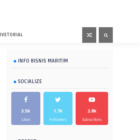
DVETORIAL
INFO BISNIS MARITIM
SOCIALIZE
3.5k
1.7k
2.8k
Likes
Followers
Subscribes