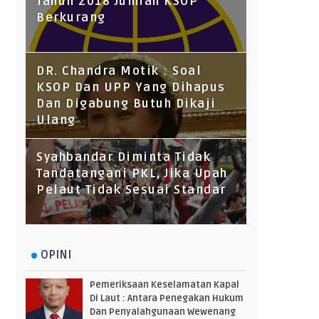
Tahun 2018 Jumlah KSOP
Berkurang
DR. Chandra Motik : Soal
KSOP Dan UPP Yang Dihapus
Dan Digabung Butuh Dikaji
Ulang
Syahbandar Diminta Tidak
Tandatangani PKL, Jika Upah
Pelaut Tidak Sesuai Standar
OPINI
Pemeriksaan Keselamatan Kapal
Di Laut : Antara Penegakan Hukum
Dan Penyalahgunaan Wewenang