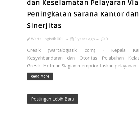
dan Keselamatan Pelayaran Via
Peningkatan Sarana Kantor da
Sinerjitas
Warta Logistik 001
3 years ago
0
Gresik (wartalogistik. com) - Kepala Ka
Kesyahbandaran dan Otoritas Pelabuhan Kela
Gresik, Hotman Siagian memprioritaskan pelayanan ..
Read More
Postingan Lebih Baru