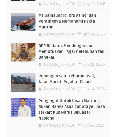
Warta Logistik 001
May 23, 2026
MT Gamsunoro, Kru Asing, dan
Pentingnya Memahami Fakta
Maritim
Warta Logistik 001
Apr 24, 2026
DPR RI Harus Mendengar dan
Memutuskan : Agar Pelabuhan Tak
Dangkal
Warta Logistik 001
Feb 22, 2026
Renungan Saat Lebaran Usai,
Jalan Macet, Pejabat Dicari
Warta Logistik 001
Feb 14, 2026
Pengingat Untuk Insan Maritim,
Bukan Hanya Asas Cabotage : Jasa
Terkait Pun Harus Dikuasai
Nasional
Warta Logistik 001
Oct 05, 2025