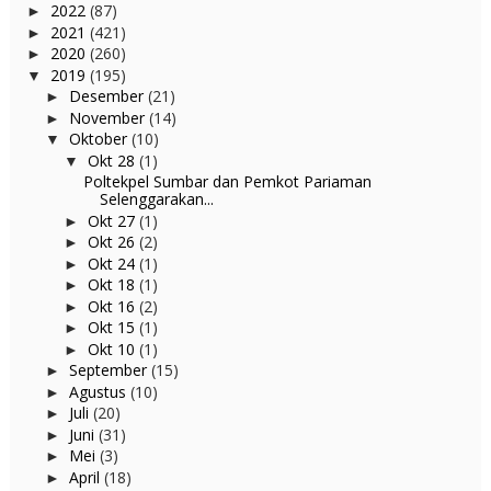
2022
(87)
►
2021
(421)
►
2020
(260)
►
2019
(195)
▼
Desember
(21)
►
November
(14)
►
Oktober
(10)
▼
Okt 28
(1)
▼
Poltekpel Sumbar dan Pemkot Pariaman
Selenggarakan...
Okt 27
(1)
►
Okt 26
(2)
►
Okt 24
(1)
►
Okt 18
(1)
►
Okt 16
(2)
►
Okt 15
(1)
►
Okt 10
(1)
►
September
(15)
►
Agustus
(10)
►
Juli
(20)
►
Juni
(31)
►
Mei
(3)
►
April
(18)
►