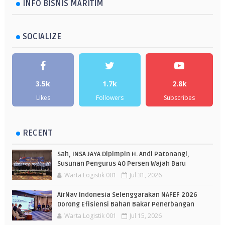
INFO BISNIS MARITIM
SOCIALIZE
3.5k
1.7k
2.8k
Likes
Followers
Subscribes
RECENT
Sah, INSA JAYA Dipimpin H. Andi Patonangi,
Susunan Pengurus 40 Persen Wajah Baru
Warta Logistik 001
Jul 31, 2026
AirNav Indonesia Selenggarakan NAFEF 2026
Dorong Efisiensi Bahan Bakar Penerbangan
Warta Logistik 001
Jul 15, 2026