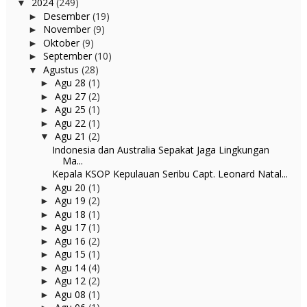
2024
(249)
▼
Desember
(19)
►
November
(9)
►
Oktober
(9)
►
September
(10)
►
Agustus
(28)
▼
Agu 28
(1)
►
Agu 27
(2)
►
Agu 25
(1)
►
Agu 22
(1)
►
Agu 21
(2)
▼
Indonesia dan Australia Sepakat Jaga Lingkungan
Ma...
Kepala KSOP Kepulauan Seribu Capt. Leonard Natal...
Agu 20
(1)
►
Agu 19
(2)
►
Agu 18
(1)
►
Agu 17
(1)
►
Agu 16
(2)
►
Agu 15
(1)
►
Agu 14
(4)
►
Agu 12
(2)
►
Agu 08
(1)
►