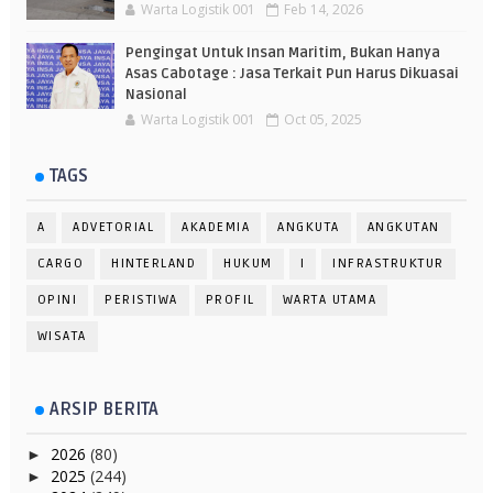
Warta Logistik 001
Feb 14, 2026
Pengingat Untuk Insan Maritim, Bukan Hanya
Asas Cabotage : Jasa Terkait Pun Harus Dikuasai
Nasional
Warta Logistik 001
Oct 05, 2025
TAGS
A
ADVETORIAL
AKADEMIA
ANGKUTA
ANGKUTAN
CARGO
HINTERLAND
HUKUM
I
INFRASTRUKTUR
OPINI
PERISTIWA
PROFIL
WARTA UTAMA
WISATA
ARSIP BERITA
2026
(80)
►
2025
(244)
►