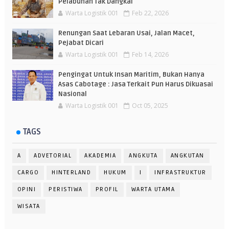
Pelabuhan Tak Dangkal
Warta Logistik 001
Feb 22, 2026
Renungan Saat Lebaran Usai, Jalan Macet,
Pejabat Dicari
Warta Logistik 001
Feb 14, 2026
Pengingat Untuk Insan Maritim, Bukan Hanya
Asas Cabotage : Jasa Terkait Pun Harus Dikuasai
Nasional
Warta Logistik 001
Oct 05, 2025
TAGS
A
ADVETORIAL
AKADEMIA
ANGKUTA
ANGKUTAN
CARGO
HINTERLAND
HUKUM
I
INFRASTRUKTUR
OPINI
PERISTIWA
PROFIL
WARTA UTAMA
WISATA