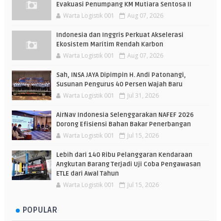
Evakuasi Penumpang KM Mutiara Sentosa II
Warta Logistik 001
Aug 07, 2026
Indonesia dan Inggris Perkuat Akselerasi
Ekosistem Maritim Rendah Karbon
Warta Logistik 001
Aug 07, 2026
Sah, INSA JAYA Dipimpin H. Andi Patonangi,
Susunan Pengurus 40 Persen Wajah Baru
Warta Logistik 001
Jul 31, 2026
AirNav Indonesia Selenggarakan NAFEF 2026
Dorong Efisiensi Bahan Bakar Penerbangan
Warta Logistik 001
Jul 15, 2026
Lebih dari 140 Ribu Pelanggaran Kendaraan
Angkutan Barang Terjadi Uji Coba Pengawasan
ETLE dari Awal Tahun
Warta Logistik 001
Jul 15, 2026
POPULAR