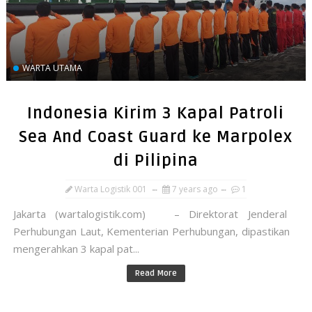
WARTA UTAMA
Indonesia Kirim 3 Kapal Patroli
Sea And Coast Guard ke Marpolex
di Pilipina
Warta Logistik 001
7 years ago
1
Jakarta (wartalogistik.com) – Direktorat Jenderal
Perhubungan Laut, Kementerian Perhubungan, dipastikan
mengerahkan 3 kapal pat...
Read More