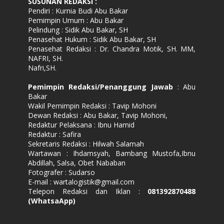
SUSUNAN REDAKSI
:
Pendiri : Kurnia Budi Abu Bakar
Pemimpin Umum : Abu Bakar
Pelindung : Sidik Abu Bakar, SH
Penasehat Hukum : Sidik Abu Bakar, SH
Penasehat Redaksi : Dr. Chandra Motik, SH. MM,
NAFRI, SH.
Nafri,SH.
Pemimpin Redaksi/Penanggung Jawab
: Abu
Bakar
Wakil Pemimpin Redaksi : Tavip Mohoni
Dewan Redaksi : Abu Bakar, Tavip Mohoni,
Redaktur Pelaksana : Ibnu Hamid
Redaktur : Safira
Sekretaris Redaksi : Hilwah Salamah
Wartawan : Ihdamsyah, Bambang Mustofa,Ibnu
Abdillah, Salsa, Obet Nababan
Fotografer : Sudarso
E-mail : wartalogistik@gmail.com
Telepon Redaksi dan Iklan :
081392870488
(WhatsaApp)