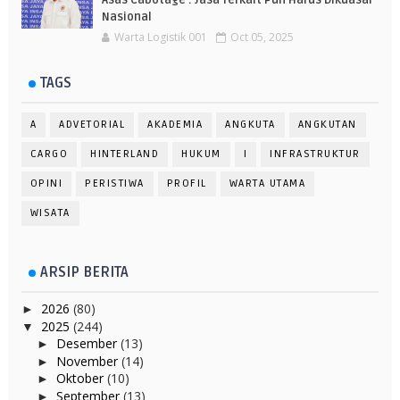
Asas Cabotage : Jasa Terkait Pun Harus Dikuasai
Nasional
Warta Logistik 001
Oct 05, 2025
TAGS
A
ADVETORIAL
AKADEMIA
ANGKUTA
ANGKUTAN
CARGO
HINTERLAND
HUKUM
I
INFRASTRUKTUR
OPINI
PERISTIWA
PROFIL
WARTA UTAMA
WISATA
ARSIP BERITA
2026
(80)
►
2025
(244)
▼
Desember
(13)
►
November
(14)
►
Oktober
(10)
►
September
(13)
►