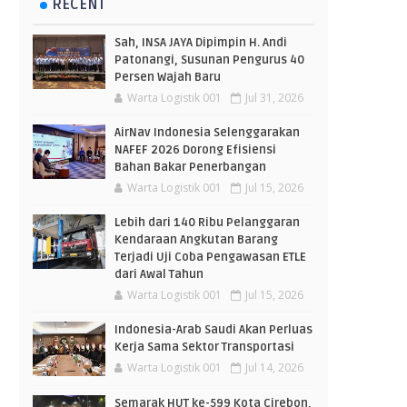
RECENT
Sah, INSA JAYA Dipimpin H. Andi
Patonangi, Susunan Pengurus 40
Persen Wajah Baru
Warta Logistik 001
Jul 31, 2026
AirNav Indonesia Selenggarakan
NAFEF 2026 Dorong Efisiensi
Bahan Bakar Penerbangan
Warta Logistik 001
Jul 15, 2026
Lebih dari 140 Ribu Pelanggaran
Kendaraan Angkutan Barang
Terjadi Uji Coba Pengawasan ETLE
dari Awal Tahun
Warta Logistik 001
Jul 15, 2026
Indonesia-Arab Saudi Akan Perluas
Kerja Sama Sektor Transportasi
Warta Logistik 001
Jul 14, 2026
Semarak HUT ke-599 Kota Cirebon,