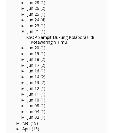
Jun 28
(1)
►
Jun 26
(2)
►
Jun 25
(1)
►
Jun 24
(4)
►
Jun 23
(1)
►
Jun 21
(1)
▼
KSOP Sampit Dukung Kolaborasi di
Kotawaringin Timu...
Jun 20
(1)
►
Jun 19
(1)
►
Jun 18
(2)
►
Jun 17
(2)
►
Jun 16
(1)
►
Jun 14
(2)
►
Jun 13
(2)
►
Jun 12
(1)
►
Jun 11
(1)
►
Jun 10
(1)
►
Jun 08
(1)
►
Jun 04
(1)
►
Jun 02
(1)
►
Mei
(19)
►
April
(15)
►