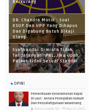
Berkurang
DR. Chandra Motik : Soal
KSOP Dan UPP Yang Dihapus
Dan Digabung Butuh Dikaji
Ulang
Syahbandar Diminta Tidak
Tandatangani PKL, Jika Upah
Pelaut Tidak Sesuai Standar
OPINI
Pemeriksaan Keselamatan Kapal
Di Laut : Antara Penegakan Hukum
Dan Penyalahgunaan Wewenang
Warta Logistik 001
May 23, 2026