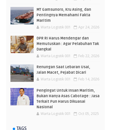
MT Gamsunoro, Kru Asing, dan
Pentingnya Memahami Fakta
Maritim
Warta Logistik 001
Apr 24, 2026
DPR RI Harus Mendengar dan
Memutuskan : Agar Pelabuhan Tak
Dangkal
Warta Logistik 001
Feb 22, 2026
Renungan Saat Lebaran Usai,
Jalan Macet, Pejabat Dicari
Warta Logistik 001
Feb 14, 2026
Pengingat Untuk Insan Maritim,
Bukan Hanya Asas Cabotage : Jasa
Terkait Pun Harus Dikuasai
Nasional
Warta Logistik 001
Oct 05, 2025
TAGS