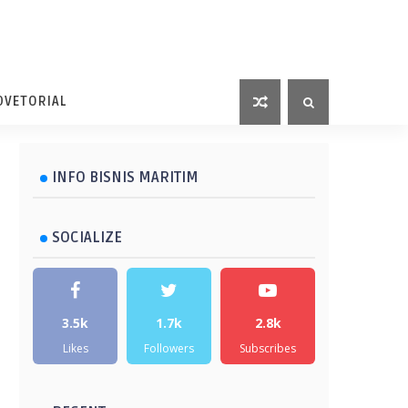
DVETORIAL
INFO BISNIS MARITIM
SOCIALIZE
3.5k
1.7k
2.8k
Likes
Followers
Subscribes