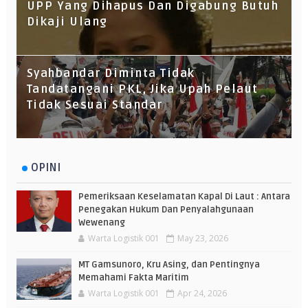
UPP Yang Dihapus Dan Digabung Butuh
Dikaji Ulang
Syahbandar Diminta Tidak
Tandatangani PKL, Jika Upah Pelaut
Tidak Sesuai Standar
OPINI
Pemeriksaan Keselamatan Kapal Di Laut : Antara
Penegakan Hukum Dan Penyalahgunaan
Wewenang
Warta Logistik 001
May 23, 2026
MT Gamsunoro, Kru Asing, dan Pentingnya
Memahami Fakta Maritim
Warta Logistik 001
Apr 24, 2026