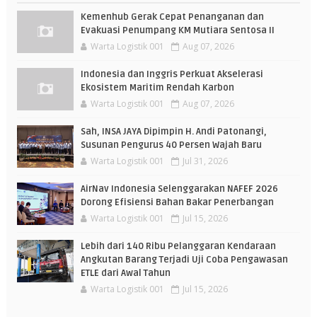
Kemenhub Gerak Cepat Penanganan dan
Evakuasi Penumpang KM Mutiara Sentosa II
Warta Logistik 001
Aug 07, 2026
Indonesia dan Inggris Perkuat Akselerasi
Ekosistem Maritim Rendah Karbon
Warta Logistik 001
Aug 07, 2026
Sah, INSA JAYA Dipimpin H. Andi Patonangi,
Susunan Pengurus 40 Persen Wajah Baru
Warta Logistik 001
Jul 31, 2026
AirNav Indonesia Selenggarakan NAFEF 2026
Dorong Efisiensi Bahan Bakar Penerbangan
Warta Logistik 001
Jul 15, 2026
Lebih dari 140 Ribu Pelanggaran Kendaraan
Angkutan Barang Terjadi Uji Coba Pengawasan
ETLE dari Awal Tahun
Warta Logistik 001
Jul 15, 2026