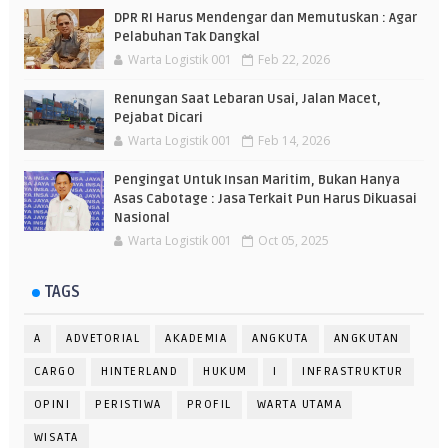
DPR RI Harus Mendengar dan Memutuskan : Agar
Pelabuhan Tak Dangkal
Warta Logistik 001
Feb 22, 2026
Renungan Saat Lebaran Usai, Jalan Macet,
Pejabat Dicari
Warta Logistik 001
Feb 14, 2026
Pengingat Untuk Insan Maritim, Bukan Hanya
Asas Cabotage : Jasa Terkait Pun Harus Dikuasai
Nasional
Warta Logistik 001
Oct 05, 2025
TAGS
A
ADVETORIAL
AKADEMIA
ANGKUTA
ANGKUTAN
CARGO
HINTERLAND
HUKUM
I
INFRASTRUKTUR
OPINI
PERISTIWA
PROFIL
WARTA UTAMA
WISATA