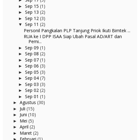
►
Sep 15
(1)
►
Sep 13
(2)
►
Sep 12
(3)
►
Sep 11
(2)
▼
Personil Pangkalan PLP Tanjung Priok Ikuti Bimtek ...
RUA ke I DPP ISAA Siap Ubah Pasal AD/ART dan
Pemi...
Sep 09
(1)
►
Sep 08
(2)
►
Sep 07
(1)
►
Sep 06
(3)
►
Sep 05
(3)
►
Sep 04
(7)
►
Sep 03
(3)
►
Sep 02
(2)
►
Sep 01
(1)
►
Agustus
(30)
►
Juli
(15)
►
Juni
(10)
►
Mei
(5)
►
April
(2)
►
Maret
(2)
►
Februari
(1)
►