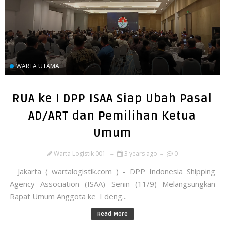
WARTA UTAMA
RUA ke I DPP ISAA Siap Ubah Pasal
AD/ART dan Pemilihan Ketua
Umum
Warta Logistik 001
3 years ago
0
Jakarta ( wartalogistik.com ) - DPP Indonesia Shipping
Agency Association (ISAA) Senin (11/9) Melangsungkan
Rapat Umum Anggota ke I deng...
Read More