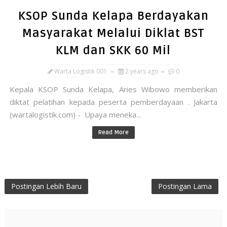
KSOP Sunda Kelapa Berdayakan
Masyarakat Melalui Diklat BST
KLM dan SKK 60 Mil
Warta Logistik 001
2 years ago
0
Kepala KSOP Sunda Kelapa, Aries Wibowo memberikan
diktat pelatihan kepada peserta pemberdayaan . Jakarta
(wartalogistik.com) - Upaya meneka...
Read More
Postingan Lebih Baru
Postingan Lama