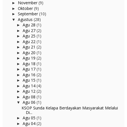
November
(9)
►
Oktober
(9)
►
September
(10)
►
Agustus
(28)
▼
Agu 28
(1)
►
Agu 27
(2)
►
Agu 25
(1)
►
Agu 22
(1)
►
Agu 21
(2)
►
Agu 20
(1)
►
Agu 19
(2)
►
Agu 18
(1)
►
Agu 17
(1)
►
Agu 16
(2)
►
Agu 15
(1)
►
Agu 14
(4)
►
Agu 12
(2)
►
Agu 08
(1)
►
Agu 06
(1)
▼
KSOP Sunda Kelapa Berdayakan Masyarakat Melalui
Di...
Agu 05
(1)
►
Agu 04
(2)
►