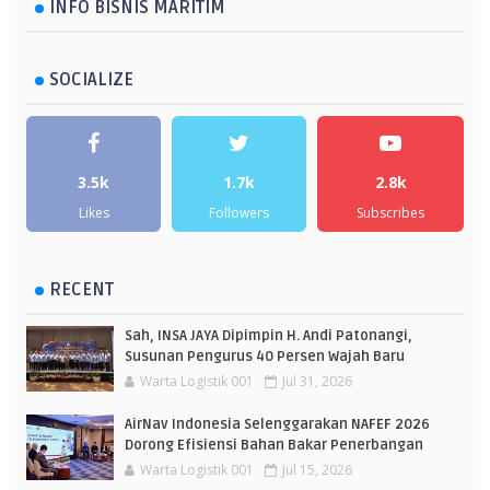
INFO BISNIS MARITIM
SOCIALIZE
3.5k
1.7k
2.8k
Likes
Followers
Subscribes
RECENT
Sah, INSA JAYA Dipimpin H. Andi Patonangi,
Susunan Pengurus 40 Persen Wajah Baru
Warta Logistik 001
Jul 31, 2026
AirNav Indonesia Selenggarakan NAFEF 2026
Dorong Efisiensi Bahan Bakar Penerbangan
Warta Logistik 001
Jul 15, 2026