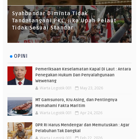
Syahbandar Diminta Tidak
Tandatangani PKL, Jika Upah Pelaut
Tidak Sesuai Standar
OPINI
Pemeriksaan Keselamatan Kapal Di Laut : Antara
Penegakan Hukum Dan Penyalahgunaan
Wewenang
Warta Logistik 001
May 23, 2026
MT Gamsunoro, Kru Asing, dan Pentingnya
Memahami Fakta Maritim
Warta Logistik 001
Apr 24, 2026
DPR RI Harus Mendengar dan Memutuskan : Agar
Pelabuhan Tak Dangkal
Warta Logistik 001
Feb 22, 2026