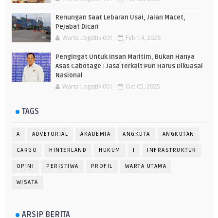
Renungan Saat Lebaran Usai, Jalan Macet,
Pejabat Dicari
Warta Logistik 001
Feb 14, 2026
Pengingat Untuk Insan Maritim, Bukan Hanya
Asas Cabotage : Jasa Terkait Pun Harus Dikuasai
Nasional
Warta Logistik 001
Oct 05, 2025
TAGS
A
ADVETORIAL
AKADEMIA
ANGKUTA
ANGKUTAN
CARGO
HINTERLAND
HUKUM
I
INFRASTRUKTUR
OPINI
PERISTIWA
PROFIL
WARTA UTAMA
WISATA
ARSIP BERITA