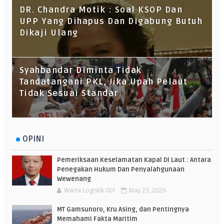
DR. Chandra Motik : Soal KSOP Dan
UPP Yang Dihapus Dan Digabung Butuh
Dikaji Ulang
Syahbandar Diminta Tidak
Tandatangani PKL, Jika Upah Pelaut
Tidak Sesuai Standar
OPINI
Pemeriksaan Keselamatan Kapal Di Laut : Antara
Penegakan Hukum Dan Penyalahgunaan
Wewenang
Warta Logistik 001
May 23, 2026
MT Gamsunoro, Kru Asing, dan Pentingnya
Memahami Fakta Maritim