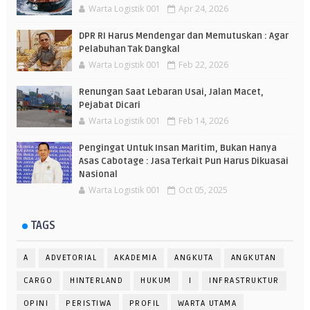
Warta Logistik 001
Apr 24, 2026
DPR RI Harus Mendengar dan Memutuskan : Agar
Pelabuhan Tak Dangkal
Warta Logistik 001
Feb 22, 2026
Renungan Saat Lebaran Usai, Jalan Macet,
Pejabat Dicari
Warta Logistik 001
Feb 14, 2026
Pengingat Untuk Insan Maritim, Bukan Hanya
Asas Cabotage : Jasa Terkait Pun Harus Dikuasai
Nasional
Warta Logistik 001
Oct 05, 2025
TAGS
A
ADVETORIAL
AKADEMIA
ANGKUTA
ANGKUTAN
CARGO
HINTERLAND
HUKUM
I
INFRASTRUKTUR
OPINI
PERISTIWA
PROFIL
WARTA UTAMA