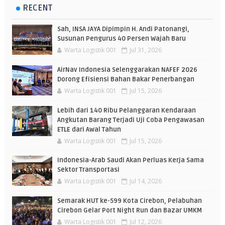
RECENT
Sah, INSA JAYA Dipimpin H. Andi Patonangi,
Susunan Pengurus 40 Persen Wajah Baru
Warta Logistik 001
Jul 31, 2026
AirNav Indonesia Selenggarakan NAFEF 2026
Dorong Efisiensi Bahan Bakar Penerbangan
Warta Logistik 001
Jul 15, 2026
Lebih dari 140 Ribu Pelanggaran Kendaraan
Angkutan Barang Terjadi Uji Coba Pengawasan
ETLE dari Awal Tahun
Warta Logistik 001
Jul 15, 2026
Indonesia-Arab Saudi Akan Perluas Kerja Sama
Sektor Transportasi
Warta Logistik 001
Jul 14, 2026
Semarak HUT ke-599 Kota Cirebon, Pelabuhan
Cirebon Gelar Port Night Run dan Bazar UMKM
Warta Logistik 001
Jul 12, 2026