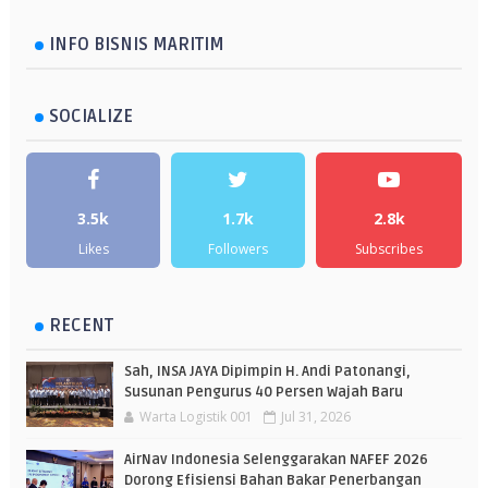
INFO BISNIS MARITIM
SOCIALIZE
3.5k
1.7k
2.8k
Likes
Followers
Subscribes
RECENT
Sah, INSA JAYA Dipimpin H. Andi Patonangi,
Susunan Pengurus 40 Persen Wajah Baru
Warta Logistik 001
Jul 31, 2026
AirNav Indonesia Selenggarakan NAFEF 2026
Dorong Efisiensi Bahan Bakar Penerbangan