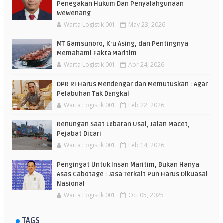
Penegakan Hukum Dan Penyalahgunaan
Wewenang
Warta Logistik 001
May 23, 2026
MT Gamsunoro, Kru Asing, dan Pentingnya
Memahami Fakta Maritim
Warta Logistik 001
Apr 24, 2026
DPR RI Harus Mendengar dan Memutuskan : Agar
Pelabuhan Tak Dangkal
Warta Logistik 001
Feb 22, 2026
Renungan Saat Lebaran Usai, Jalan Macet,
Pejabat Dicari
Warta Logistik 001
Feb 14, 2026
Pengingat Untuk Insan Maritim, Bukan Hanya
Asas Cabotage : Jasa Terkait Pun Harus Dikuasai
Nasional
Warta Logistik 001
Oct 05, 2025
TAGS