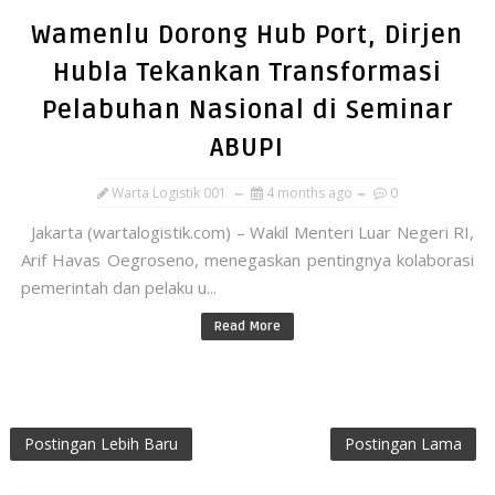
Wamenlu Dorong Hub Port, Dirjen
Hubla Tekankan Transformasi
Pelabuhan Nasional di Seminar
ABUPI
Warta Logistik 001
4 months ago
0
Jakarta (wartalogistik.com) – Wakil Menteri Luar Negeri RI,
Arif Havas Oegroseno, menegaskan pentingnya kolaborasi
pemerintah dan pelaku u...
Read More
Postingan Lebih Baru
Postingan Lama