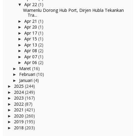
Apr 22
(1)
▼
Wamenlu Dorong Hub Port, Dirjen Hubla Tekankan
Tra...
Apr 21
(1)
►
Apr 20
(1)
►
Apr 17
(1)
►
Apr 15
(1)
►
Apr 13
(2)
►
Apr 08
(2)
►
Apr 07
(1)
►
Apr 06
(2)
►
Maret
(16)
►
Februari
(10)
►
Januari
(4)
►
2025
(244)
►
2024
(249)
►
2023
(167)
►
2022
(87)
►
2021
(421)
►
2020
(260)
►
2019
(195)
►
2018
(203)
►