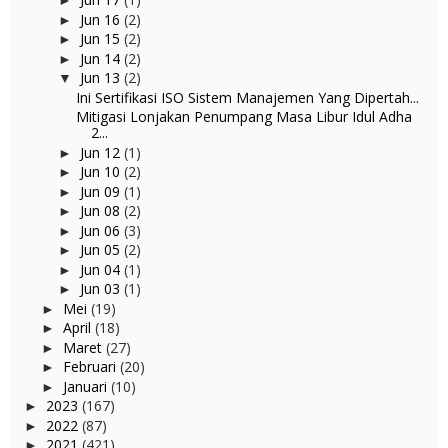
►
Jun 16
(2)
►
Jun 15
(2)
►
Jun 14
(2)
►
Jun 13
(2)
▼
Ini Sertifikasi ISO Sistem Manajemen Yang Dipertah...
Mitigasi Lonjakan Penumpang Masa Libur Idul Adha
2...
Jun 12
(1)
►
Jun 10
(2)
►
Jun 09
(1)
►
Jun 08
(2)
►
Jun 06
(3)
►
Jun 05
(2)
►
Jun 04
(1)
►
Jun 03
(1)
►
Mei
(19)
►
April
(18)
►
Maret
(27)
►
Februari
(20)
►
Januari
(10)
►
2023
(167)
►
2022
(87)
►
2021
(421)
►