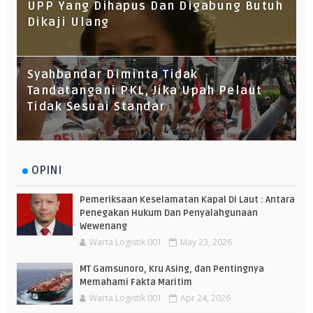
UPP Yang Dihapus Dan Digabung Butuh
Dikaji Ulang
Syahbandar Diminta Tidak
Tandatangani PKL, Jika Upah Pelaut
Tidak Sesuai Standar
OPINI
Pemeriksaan Keselamatan Kapal Di Laut : Antara
Penegakan Hukum Dan Penyalahgunaan
Wewenang
Warta Logistik 001
May 23, 2026
MT Gamsunoro, Kru Asing, dan Pentingnya
Memahami Fakta Maritim
Warta Logistik 001
Apr 24, 2026