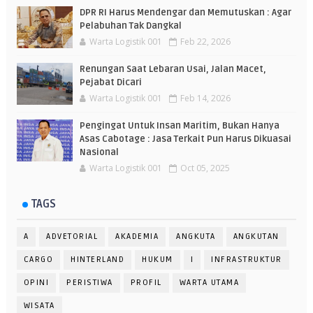
DPR RI Harus Mendengar dan Memutuskan : Agar
Pelabuhan Tak Dangkal
Warta Logistik 001
Feb 22, 2026
Renungan Saat Lebaran Usai, Jalan Macet,
Pejabat Dicari
Warta Logistik 001
Feb 14, 2026
Pengingat Untuk Insan Maritim, Bukan Hanya
Asas Cabotage : Jasa Terkait Pun Harus Dikuasai
Nasional
Warta Logistik 001
Oct 05, 2025
TAGS
A
ADVETORIAL
AKADEMIA
ANGKUTA
ANGKUTAN
CARGO
HINTERLAND
HUKUM
I
INFRASTRUKTUR
OPINI
PERISTIWA
PROFIL
WARTA UTAMA
WISATA