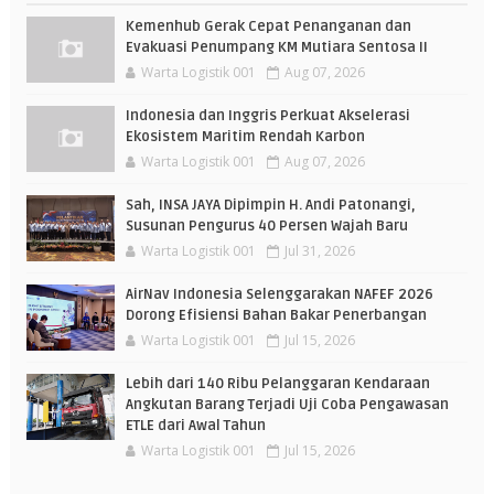
Kemenhub Gerak Cepat Penanganan dan
Evakuasi Penumpang KM Mutiara Sentosa II
Warta Logistik 001
Aug 07, 2026
Indonesia dan Inggris Perkuat Akselerasi
Ekosistem Maritim Rendah Karbon
Warta Logistik 001
Aug 07, 2026
Sah, INSA JAYA Dipimpin H. Andi Patonangi,
Susunan Pengurus 40 Persen Wajah Baru
Warta Logistik 001
Jul 31, 2026
AirNav Indonesia Selenggarakan NAFEF 2026
Dorong Efisiensi Bahan Bakar Penerbangan
Warta Logistik 001
Jul 15, 2026
Lebih dari 140 Ribu Pelanggaran Kendaraan
Angkutan Barang Terjadi Uji Coba Pengawasan
ETLE dari Awal Tahun
Warta Logistik 001
Jul 15, 2026