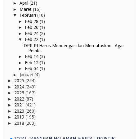
April
(21)
►
Maret
(16)
►
Februari
(10)
▼
Feb 28
(1)
►
Feb 26
(1)
►
Feb 24
(2)
►
Feb 22
(1)
▼
DPR RI Harus Mendengar dan Memutuskan : Agar
Pelab...
Feb 14
(3)
►
Feb 12
(1)
►
Feb 04
(1)
►
Januari
(4)
►
2025
(244)
►
2024
(249)
►
2023
(167)
►
2022
(87)
►
2021
(421)
►
2020
(260)
►
2019
(195)
►
2018
(203)
►
TOTAL TAYANGAN HALAMAN WARTA LOGISTIK