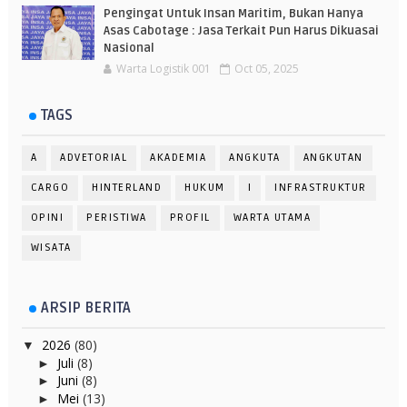
Pengingat Untuk Insan Maritim, Bukan Hanya
Asas Cabotage : Jasa Terkait Pun Harus Dikuasai
Nasional
Warta Logistik 001
Oct 05, 2025
TAGS
A
ADVETORIAL
AKADEMIA
ANGKUTA
ANGKUTAN
CARGO
HINTERLAND
HUKUM
I
INFRASTRUKTUR
OPINI
PERISTIWA
PROFIL
WARTA UTAMA
WISATA
ARSIP BERITA
2026
(80)
▼
Juli
(8)
►
Juni
(8)
►
Mei
(13)
►