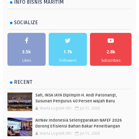
INFO BISNIS MARITIM
SOCIALIZE
3.5k
1.7k
2.8k
Likes
Followers
Subscribes
RECENT
Sah, INSA JAYA Dipimpin H. Andi Patonangi,
Susunan Pengurus 40 Persen Wajah Baru
Warta Logistik 001
Jul 31, 2026
AirNav Indonesia Selenggarakan NAFEF 2026
Dorong Efisiensi Bahan Bakar Penerbangan
Warta Logistik 001
Jul 15, 2026