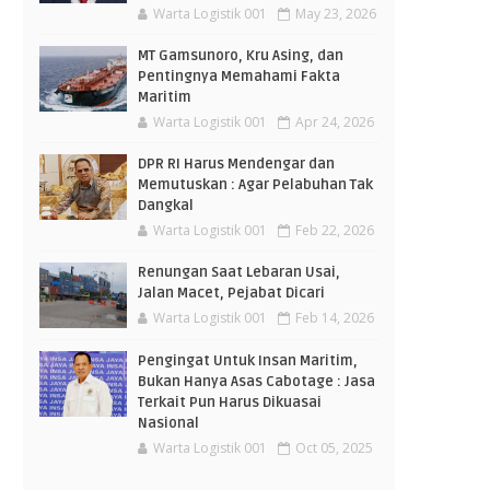
Warta Logistik 001
May 23, 2026
MT Gamsunoro, Kru Asing, dan
Pentingnya Memahami Fakta
Maritim
Warta Logistik 001
Apr 24, 2026
DPR RI Harus Mendengar dan
Memutuskan : Agar Pelabuhan Tak
Dangkal
Warta Logistik 001
Feb 22, 2026
Renungan Saat Lebaran Usai,
Jalan Macet, Pejabat Dicari
Warta Logistik 001
Feb 14, 2026
Pengingat Untuk Insan Maritim,
Bukan Hanya Asas Cabotage : Jasa
Terkait Pun Harus Dikuasai
Nasional
Warta Logistik 001
Oct 05, 2025