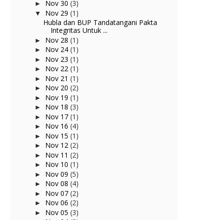
Nov 30
(3)
►
Nov 29
(1)
▼
Hubla dan BUP Tandatangani Pakta
Integritas Untuk ...
Nov 28
(1)
►
Nov 24
(1)
►
Nov 23
(1)
►
Nov 22
(1)
►
Nov 21
(1)
►
Nov 20
(2)
►
Nov 19
(1)
►
Nov 18
(3)
►
Nov 17
(1)
►
Nov 16
(4)
►
Nov 15
(1)
►
Nov 12
(2)
►
Nov 11
(2)
►
Nov 10
(1)
►
Nov 09
(5)
►
Nov 08
(4)
►
Nov 07
(2)
►
Nov 06
(2)
►
Nov 05
(3)
►