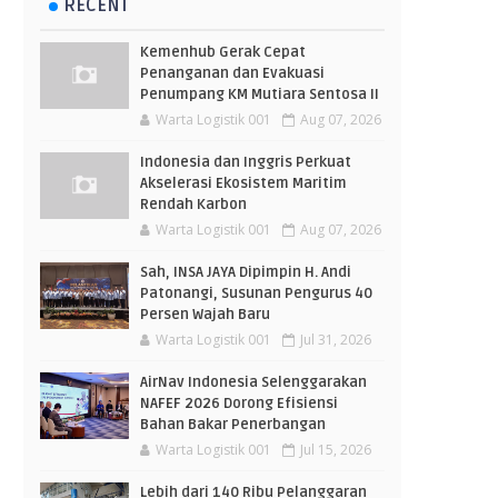
RECENT
Kemenhub Gerak Cepat
Penanganan dan Evakuasi
Penumpang KM Mutiara Sentosa II
Warta Logistik 001
Aug 07, 2026
Indonesia dan Inggris Perkuat
Akselerasi Ekosistem Maritim
Rendah Karbon
Warta Logistik 001
Aug 07, 2026
Sah, INSA JAYA Dipimpin H. Andi
Patonangi, Susunan Pengurus 40
Persen Wajah Baru
Warta Logistik 001
Jul 31, 2026
AirNav Indonesia Selenggarakan
NAFEF 2026 Dorong Efisiensi
Bahan Bakar Penerbangan
Warta Logistik 001
Jul 15, 2026
Lebih dari 140 Ribu Pelanggaran