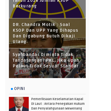
Tahun 2018 Jumlah KSOP
Berkurang
DR. Chandra Motik : Soal
KSOP Dan UPP Yang Dihapus
Dan Digabung Butuh Dikaji
Ulang
Syahbandar Diminta Tidak
Tandatangani PKL, Jika Upah
Pelaut Tidak Sesuai Standar
OPINI
Pemeriksaan Keselamatan Kapal
Di Laut : Antara Penegakan Hukum
Dan Penyalahgunaan Wewenang