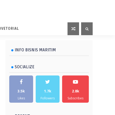
DVETORIAL
INFO BISNIS MARITIM
SOCIALIZE
3.5k
1.7k
2.8k
Likes
Followers
Subscribes