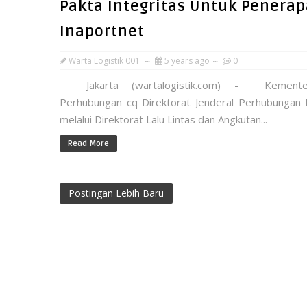
Pakta Integritas Untuk Penera
Inaportnet
Warta Logistik 001
5 years ago
0
Jakarta (wartalogistik.com) - Kementer
Perhubungan cq Direktorat Jenderal Perhubungan 
melalui Direktorat Lalu Lintas dan Angkutan...
Read More
Postingan Lebih Baru