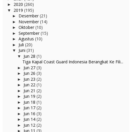
2020
(260)
►
2019
(195)
▼
Desember
(21)
►
November
(14)
►
Oktober
(10)
►
September
(15)
►
Agustus
(10)
►
Juli
(20)
►
Juni
(31)
▼
Jun 28
(1)
▼
Tiga Kapal Coast Guard Indonesia Berangkat Ke Fili...
Jun 27
(3)
►
Jun 26
(3)
►
Jun 23
(2)
►
Jun 22
(1)
►
Jun 21
(2)
►
Jun 19
(2)
►
Jun 18
(1)
►
Jun 17
(2)
►
Jun 16
(3)
►
Jun 14
(2)
►
Jun 12
(2)
►
Jun 11
(3)
►