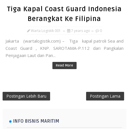
Tiga Kapal Coast Guard Indonesia
Berangkat Ke Filipina
Warta Logistik 001
7 years ago
0
Jakarta (wartalogistik.com) – Tiga kapal patroli Sea and
Coast Guard , KNP. SAROTAMA-P.112 dari Pangkalan
Penjagaan Laut dan Pan...
Read More
Postingan Lebih Baru
Postingan Lama
INFO BISNIS MARITIM