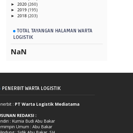
2020
(260)
►
2019
(195)
►
2018
(203)
►
TOTAL TAYANGAN HALAMAN WARTA
LOGISTIK
NaN
PENERBIT WARTA LOGISTIK
nerbit :
PT Warta Logistik Mediatama
USUNAN REDAKSI
:
ndiri : Kurnia Budi Abu Bakar
emimpin Umum : Abu Bakar
lindung : Sidik Abu Bakar, SH