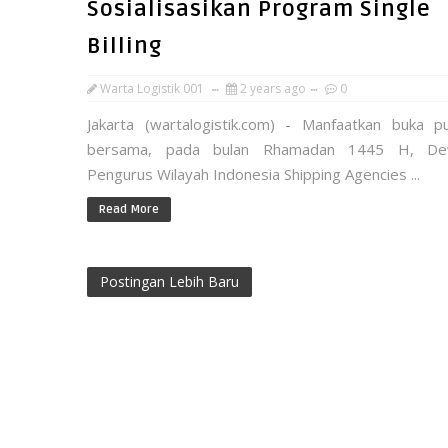
Sosialisasikan Program Single
Billing
Warta Logistik 001
2 years ago
0
Jakarta (wartalogistik.com) - Manfaatkan buka p
bersama, pada bulan Rhamadan 1445 H, De
Pengurus Wilayah Indonesia Shipping Agencies ...
Read More
Postingan Lebih Baru