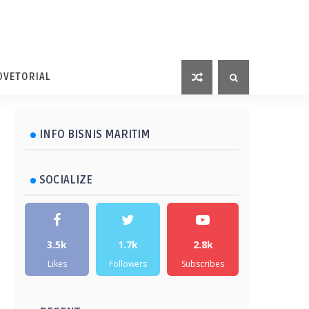
DVETORIAL
INFO BISNIS MARITIM
SOCIALIZE
3.5k
1.7k
2.8k
Likes
Followers
Subscribes