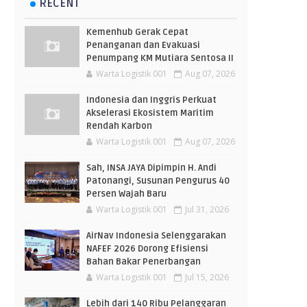
RECENT
Kemenhub Gerak Cepat
Penanganan dan Evakuasi
Penumpang KM Mutiara Sentosa II
Warta Logistik 001
Aug 07, 2026
Indonesia dan Inggris Perkuat
Akselerasi Ekosistem Maritim
Rendah Karbon
Warta Logistik 001
Aug 07, 2026
Sah, INSA JAYA Dipimpin H. Andi
Patonangi, Susunan Pengurus 40
Persen Wajah Baru
Warta Logistik 001
Jul 31, 2026
AirNav Indonesia Selenggarakan
NAFEF 2026 Dorong Efisiensi
Bahan Bakar Penerbangan
Warta Logistik 001
Jul 15, 2026
Lebih dari 140 Ribu Pelanggaran