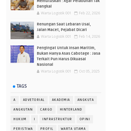
Memutuskan : Agar Pelabuhan Tak
Dangkal
Warta Logistik 001
Feb 22, 2026
Renungan Saat Lebaran Usai,
Jalan Macet, Pejabat Dicari
Warta Logistik 001
Feb 14, 2026
Pengingat Untuk Insan Maritim,
Bukan Hanya Asas Cabotage : Jasa
Terkait Pun Harus Dikuasai
Nasional
Warta Logistik 001
Oct 05, 2025
TAGS
A
ADVETORIAL
AKADEMIA
ANGKUTA
ANGKUTAN
CARGO
HINTERLAND
HUKUM
I
INFRASTRUKTUR
OPINI
PERISTIWA
PROFIL
WARTA UTAMA