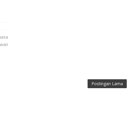
uasa
wan
Postingan Lama