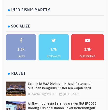
INFO BISNIS MARITIM
SOCIALIZE
3.5k
1.7k
2.8k
Likes
Followers
Subscribes
RECENT
Sah, INSA JAYA Dipimpin H. Andi Patonangi,
Susunan Pengurus 40 Persen Wajah Baru
Warta Logistik 001
Jul 31, 2026
AirNav Indonesia Selenggarakan NAFEF 2026
Dorong Efisiensi Bahan Bakar Penerbangan