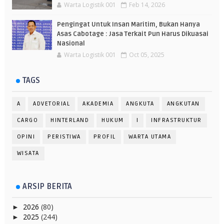
Warta Logistik 001
Feb 14, 2026
Pengingat Untuk Insan Maritim, Bukan Hanya
Asas Cabotage : Jasa Terkait Pun Harus Dikuasai
Nasional
Warta Logistik 001
Oct 05, 2025
TAGS
A
ADVETORIAL
AKADEMIA
ANGKUTA
ANGKUTAN
CARGO
HINTERLAND
HUKUM
I
INFRASTRUKTUR
OPINI
PERISTIWA
PROFIL
WARTA UTAMA
WISATA
ARSIP BERITA
2026
(80)
►
2025
(244)
►