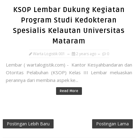
KSOP Lembar Dukung Kegiatan
Program Studi Kedokteran
Spesialis Kelautan Universitas
Mataram
Warta Logistik 001
2 years ago
0
Lembar ( wartalogistik.com) - Kantor Kesyahbandaran dan
Otoritas Pelabuhan (KSOP) Kelas III Lembar meluaskan
perannya dari membina aspek ke...
Read More
Postingan Lebih Baru
Postingan Lama