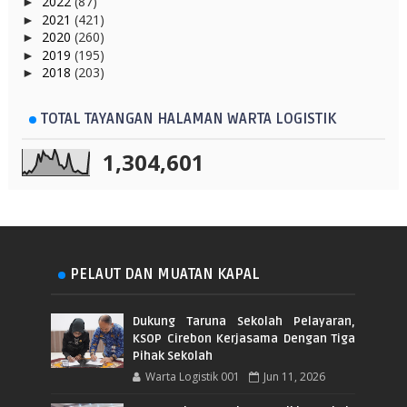
2022
(87)
►
2021
(421)
►
2020
(260)
►
2019
(195)
►
2018
(203)
►
TOTAL TAYANGAN HALAMAN WARTA LOGISTIK
1,304,601
PELAUT DAN MUATAN KAPAL
Dukung Taruna Sekolah Pelayaran,
KSOP Cirebon Kerjasama Dengan Tiga
Pihak Sekolah
Warta Logistik 001
Jun 11, 2026