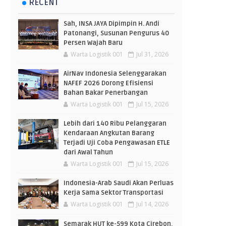
RECENT
Sah, INSA JAYA Dipimpin H. Andi
Patonangi, Susunan Pengurus 40
Persen Wajah Baru
Warta Logistik 001
Jul 31, 2026
AirNav Indonesia Selenggarakan
NAFEF 2026 Dorong Efisiensi
Bahan Bakar Penerbangan
Warta Logistik 001
Jul 15, 2026
Lebih dari 140 Ribu Pelanggaran
Kendaraan Angkutan Barang
Terjadi Uji Coba Pengawasan ETLE
dari Awal Tahun
Warta Logistik 001
Jul 15, 2026
Indonesia-Arab Saudi Akan Perluas
Kerja Sama Sektor Transportasi
Warta Logistik 001
Jul 14, 2026
Semarak HUT ke-599 Kota Cirebon,