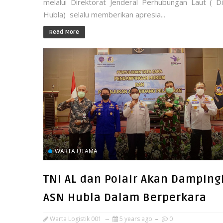
melalui Direktorat Jenderal Perhubungan Laut ( Di
Hubla) selalu memberikan apresia...
Read More
WARTA UTAMA
TNI AL dan Polair Akan Damping
ASN Hubla Dalam Berperkara
Warta Logistik 001
5 years ago
0