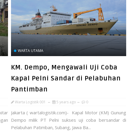
WARTA UTAMA
KM. Dempo, Mengawali Uji Coba
Kapal Pelni Sandar di Pelabuhan
Pantimban
Warta Logistik 001
5 years ago
0
itar
Jakarta ( wartalogistik.com)- Kapal Motor (KM) Gunung
ngan
Dempo milik PT Pelni sukses uji coba bersandar di
Pelabuhan Patimban, Subang, Jawa Ba...