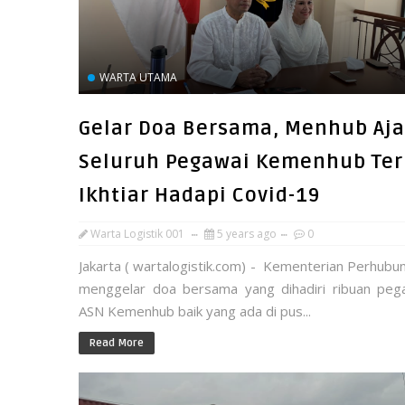
WARTA UTAMA
Gelar Doa Bersama, Menhub Aj
Seluruh Pegawai Kemenhub Ter
Ikhtiar Hadapi Covid-19
Warta Logistik 001
5 years ago
0
Jakarta ( wartalogistik.com) - Kementerian Perhubu
menggelar doa bersama yang dihadiri ribuan peg
ASN Kemenhub baik yang ada di pus...
Read More