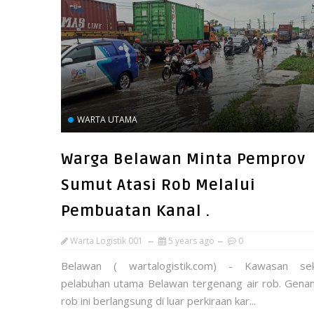
WARTA UTAMA
Warga Belawan Minta Pemprov
Sumut Atasi Rob Melalui
Pembuatan Kanal .
Warta Logistik 001
5 years ago
0
Belawan ( wartalogistik.com) - Kawasan sek
pelabuhan utama Belawan tergenang air rob. Gena
rob ini berlangsung di luar perkiraan kar...