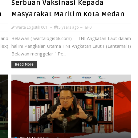
Serbuan Vaksinasi Kepada
n
Masyarakat Maritim Kota Medan
Warta Logistik 001
5 years ago
0
 and
Belawan ( wartalogistik.com) - TNI Angkatan Laut dalam
lex)
hal ini Pangkalan Utama TNI Angkatan Laut I (Lantamal I)
Belawan menggelar " Pe...
Read More