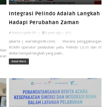
WARTA UTAMA
Integrasi Pelindo Adalah Langkah
Hadapi Perubahan Zaman
Warta Logistik 001
5 years ago
0
Jakarta ( wartalogistik.com) - Wacana penggabungan
BUMN operator pelabuhan yaitu Pelindo I,II,III dan IV
ikan
dinilai menjadi langkah yang palin...
aran
Read More