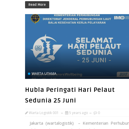
Read More
WARTA UTAMA
Hubla Peringati Hari Pelaut
Sedunia 25 Juni
Warta Logistik 001
5 years ago
0
Jakarta (wartalogistik) – Kementerian Perhubu