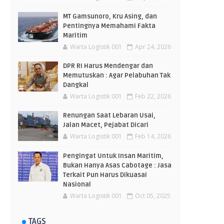
MT Gamsunoro, Kru Asing, dan
Pentingnya Memahami Fakta
Maritim
Warta Logistik 001
Apr 24, 2026
DPR RI Harus Mendengar dan
Memutuskan : Agar Pelabuhan Tak
Dangkal
Warta Logistik 001
Feb 22, 2026
Renungan Saat Lebaran Usai,
Jalan Macet, Pejabat Dicari
Warta Logistik 001
Feb 14, 2026
Pengingat Untuk Insan Maritim,
Bukan Hanya Asas Cabotage : Jasa
Terkait Pun Harus Dikuasai
Nasional
Warta Logistik 001
Oct 05, 2025
TAGS