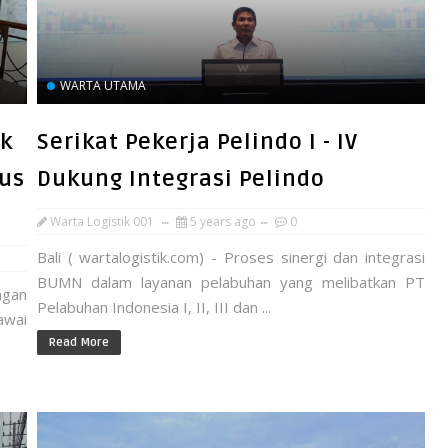
WARTA UTAMA
ak
Serikat Pekerja Pelindo I - IV
us
Dukung Integrasi Pelindo
Warta Logistik 001
5 years ago
0
Bali ( wartalogistik.com) - Proses sinergi dan integrasi
BUMN dalam layanan pelabuhan yang melibatkan PT
ngan
Pelabuhan Indonesia I, II, III dan ...
awai
Read More