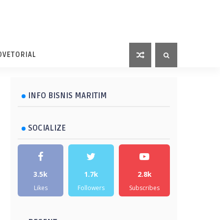
DVETORIAL
INFO BISNIS MARITIM
SOCIALIZE
3.5k
1.7k
2.8k
Likes
Followers
Subscribes