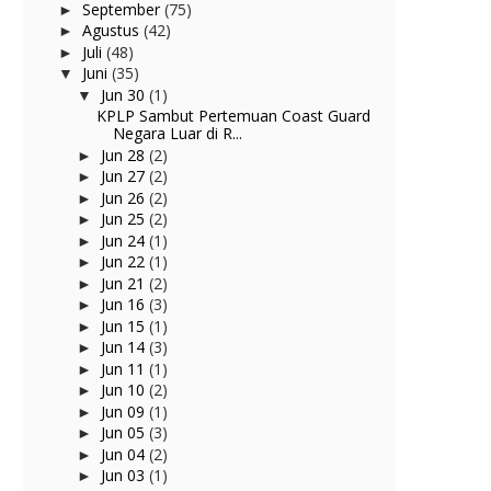
September
(75)
►
Agustus
(42)
►
Juli
(48)
►
Juni
(35)
▼
Jun 30
(1)
▼
KPLP Sambut Pertemuan Coast Guard
Negara Luar di R...
Jun 28
(2)
►
Jun 27
(2)
►
Jun 26
(2)
►
Jun 25
(2)
►
Jun 24
(1)
►
Jun 22
(1)
►
Jun 21
(2)
►
Jun 16
(3)
►
Jun 15
(1)
►
Jun 14
(3)
►
Jun 11
(1)
►
Jun 10
(2)
►
Jun 09
(1)
►
Jun 05
(3)
►
Jun 04
(2)
►
Jun 03
(1)
►