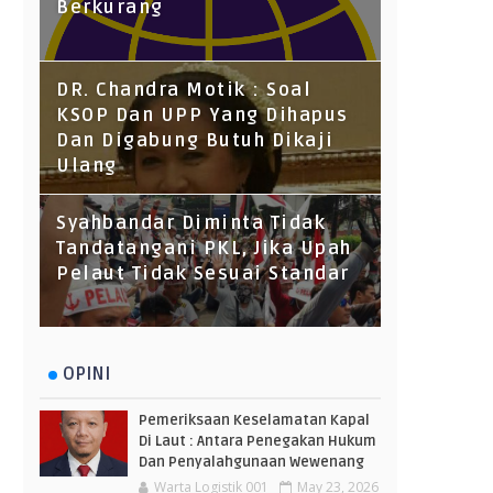
Berkurang
DR. Chandra Motik : Soal
KSOP Dan UPP Yang Dihapus
Dan Digabung Butuh Dikaji
Ulang
Syahbandar Diminta Tidak
Tandatangani PKL, Jika Upah
Pelaut Tidak Sesuai Standar
OPINI
Pemeriksaan Keselamatan Kapal
Di Laut : Antara Penegakan Hukum
Dan Penyalahgunaan Wewenang
Warta Logistik 001
May 23, 2026