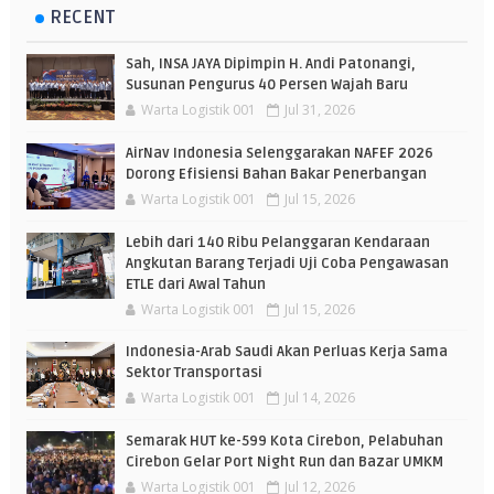
RECENT
Sah, INSA JAYA Dipimpin H. Andi Patonangi,
Susunan Pengurus 40 Persen Wajah Baru
Warta Logistik 001
Jul 31, 2026
AirNav Indonesia Selenggarakan NAFEF 2026
Dorong Efisiensi Bahan Bakar Penerbangan
Warta Logistik 001
Jul 15, 2026
Lebih dari 140 Ribu Pelanggaran Kendaraan
Angkutan Barang Terjadi Uji Coba Pengawasan
ETLE dari Awal Tahun
Warta Logistik 001
Jul 15, 2026
Indonesia-Arab Saudi Akan Perluas Kerja Sama
Sektor Transportasi
Warta Logistik 001
Jul 14, 2026
Semarak HUT ke-599 Kota Cirebon, Pelabuhan
Cirebon Gelar Port Night Run dan Bazar UMKM
Warta Logistik 001
Jul 12, 2026