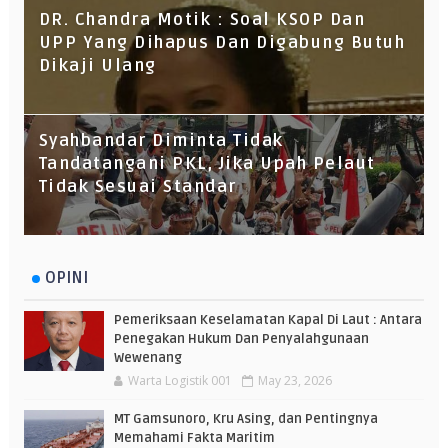
DR. Chandra Motik : Soal KSOP Dan
UPP Yang Dihapus Dan Digabung Butuh
Dikaji Ulang
Syahbandar Diminta Tidak
Tandatangani PKL, Jika Upah Pelaut
Tidak Sesuai Standar
OPINI
Pemeriksaan Keselamatan Kapal Di Laut : Antara
Penegakan Hukum Dan Penyalahgunaan
Wewenang
Warta Logistik 001
May 23, 2026
MT Gamsunoro, Kru Asing, dan Pentingnya
Memahami Fakta Maritim