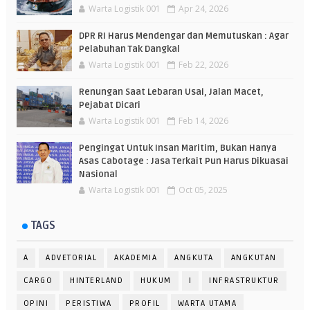
Warta Logistik 001
Apr 24, 2026
DPR RI Harus Mendengar dan Memutuskan : Agar
Pelabuhan Tak Dangkal
Warta Logistik 001
Feb 22, 2026
Renungan Saat Lebaran Usai, Jalan Macet,
Pejabat Dicari
Warta Logistik 001
Feb 14, 2026
Pengingat Untuk Insan Maritim, Bukan Hanya
Asas Cabotage : Jasa Terkait Pun Harus Dikuasai
Nasional
Warta Logistik 001
Oct 05, 2025
TAGS
A
ADVETORIAL
AKADEMIA
ANGKUTA
ANGKUTAN
CARGO
HINTERLAND
HUKUM
I
INFRASTRUKTUR
OPINI
PERISTIWA
PROFIL
WARTA UTAMA