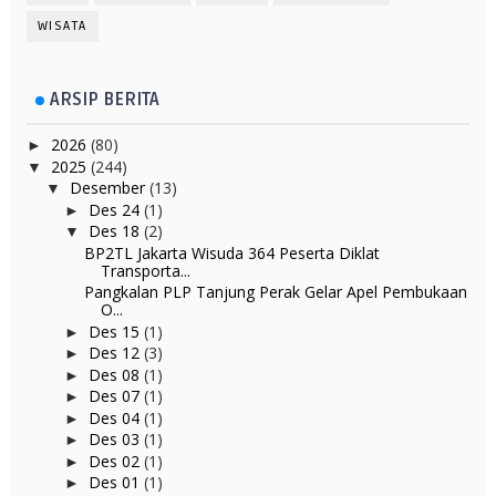
WISATA
ARSIP BERITA
2026
(80)
►
2025
(244)
▼
Desember
(13)
▼
Des 24
(1)
►
Des 18
(2)
▼
BP2TL Jakarta Wisuda 364 Peserta Diklat
Transporta...
Pangkalan PLP Tanjung Perak Gelar Apel Pembukaan
O...
Des 15
(1)
►
Des 12
(3)
►
Des 08
(1)
►
Des 07
(1)
►
Des 04
(1)
►
Des 03
(1)
►
Des 02
(1)
►
Des 01
(1)
►