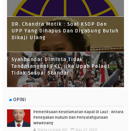
DR. Chandra Motik : Soal KSOP Dan
UPP Yang Dihapus Dan Digabung Butuh
Dikaji Ulang
Syahbandar Diminta Tidak
Tandatangani PKL, Jika Upah Pelaut
Tidak Sesuai Standar
OPINI
Pemeriksaan Keselamatan Kapal Di Laut : Antara
Penegakan Hukum Dan Penyalahgunaan
Wewenang
Warta Logistik 001
May 23, 2026