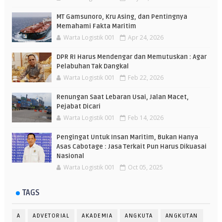
MT Gamsunoro, Kru Asing, dan Pentingnya
Memahami Fakta Maritim
Warta Logistik 001
Apr 24, 2026
DPR RI Harus Mendengar dan Memutuskan : Agar
Pelabuhan Tak Dangkal
Warta Logistik 001
Feb 22, 2026
Renungan Saat Lebaran Usai, Jalan Macet,
Pejabat Dicari
Warta Logistik 001
Feb 14, 2026
Pengingat Untuk Insan Maritim, Bukan Hanya
Asas Cabotage : Jasa Terkait Pun Harus Dikuasai
Nasional
Warta Logistik 001
Oct 05, 2025
TAGS
A
ADVETORIAL
AKADEMIA
ANGKUTA
ANGKUTAN