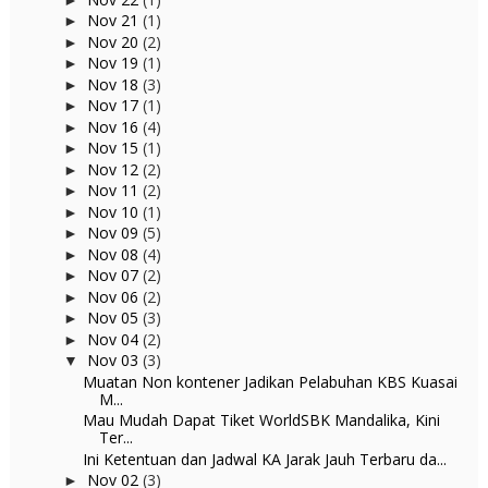
Nov 21
(1)
►
Nov 20
(2)
►
Nov 19
(1)
►
Nov 18
(3)
►
Nov 17
(1)
►
Nov 16
(4)
►
Nov 15
(1)
►
Nov 12
(2)
►
Nov 11
(2)
►
Nov 10
(1)
►
Nov 09
(5)
►
Nov 08
(4)
►
Nov 07
(2)
►
Nov 06
(2)
►
Nov 05
(3)
►
Nov 04
(2)
►
Nov 03
(3)
▼
Muatan Non kontener Jadikan Pelabuhan KBS Kuasai
M...
Mau Mudah Dapat Tiket WorldSBK Mandalika, Kini
Ter...
Ini Ketentuan dan Jadwal KA Jarak Jauh Terbaru da...
Nov 02
(3)
►