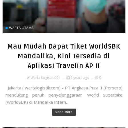
WARTA UTAMA
Mau Mudah Dapat Tiket WorldSBK
Mandalika, Kini Tersedia di
Aplikasi Travelin AP II
Warta Logistik 001
5 years ago
0
Jakarta ( wartalogistik.com) - PT Angkasa Pura II (Persero)
mendukung penuh penyelenggaraan World Superbike
(WorldSBK) di Mandalika Intern...
Read More