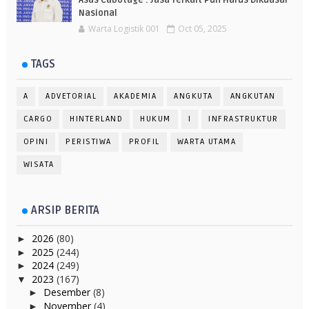
Asas Cabotage : Jasa Terkait Pun Harus Dikuasai
Nasional
Warta Logistik 001
Oct 05, 2025
TAGS
A
ADVETORIAL
AKADEMIA
ANGKUTA
ANGKUTAN
CARGO
HINTERLAND
HUKUM
I
INFRASTRUKTUR
OPINI
PERISTIWA
PROFIL
WARTA UTAMA
WISATA
ARSIP BERITA
2026
(80)
►
2025
(244)
►
2024
(249)
►
2023
(167)
▼
Desember
(8)
►
November
(4)
►