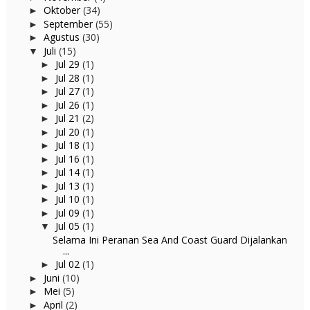
Oktober
(34)
►
September
(55)
►
Agustus
(30)
►
Juli
(15)
▼
Jul 29
(1)
►
Jul 28
(1)
►
Jul 27
(1)
►
Jul 26
(1)
►
Jul 21
(2)
►
Jul 20
(1)
►
Jul 18
(1)
►
Jul 16
(1)
►
Jul 14
(1)
►
Jul 13
(1)
►
Jul 10
(1)
►
Jul 09
(1)
►
Jul 05
(1)
▼
Selama Ini Peranan Sea And Coast Guard Dijalankan
...
Jul 02
(1)
►
Juni
(10)
►
Mei
(5)
►
April
(2)
►