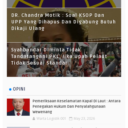
DR. Chandra Motik : Soal KSOP Dan
UPP Yang Dihapus Dan Digabung Butuh
Dikaji Ulang
Syahbandar Diminta Tidak
Tandatangani PKL, Jika Upah Pelaut
Tidak Sesuai Standar
OPINI
Pemeriksaan Keselamatan Kapal Di Laut : Antara
Penegakan Hukum Dan Penyalahgunaan
Wewenang
Warta Logistik 001
May 23, 2026