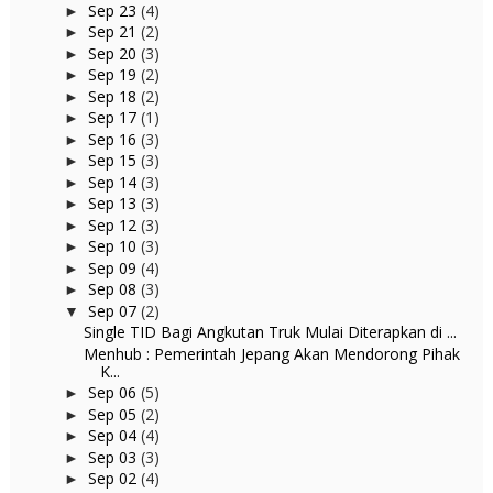
Sep 23
(4)
►
Sep 21
(2)
►
Sep 20
(3)
►
Sep 19
(2)
►
Sep 18
(2)
►
Sep 17
(1)
►
Sep 16
(3)
►
Sep 15
(3)
►
Sep 14
(3)
►
Sep 13
(3)
►
Sep 12
(3)
►
Sep 10
(3)
►
Sep 09
(4)
►
Sep 08
(3)
►
Sep 07
(2)
▼
Single TID Bagi Angkutan Truk Mulai Diterapkan di ...
Menhub : Pemerintah Jepang Akan Mendorong Pihak
K...
Sep 06
(5)
►
Sep 05
(2)
►
Sep 04
(4)
►
Sep 03
(3)
►
Sep 02
(4)
►