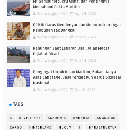
MT Gamsunoro, Kru Asing, dan Pentingnya
Memahami Fakta Maritim
Warta Logistik 001
Apr 24, 2026
DPR RI Harus Mendengar dan Memutuskan : Agar
Pelabuhan Tak Dangkal
Warta Logistik 001
Feb 22, 2026
Renungan Saat Lebaran Usai, Jalan Macet,
Pejabat Dicari
Warta Logistik 001
Feb 14, 2026
Pengingat Untuk Insan Maritim, Bukan Hanya
Asas Cabotage : Jasa Terkait Pun Harus Dikuasai
Nasional
Warta Logistik 001
Oct 05, 2025
TAGS
A
ADVETORIAL
AKADEMIA
ANGKUTA
ANGKUTAN
CARGO
HINTERLAND
HUKUM
I
INFRASTRUKTUR