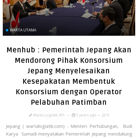
WARTA UTAMA
Menhub : Pemerintah Jepang Akan
Mendorong Pihak Konsorsium
Jepang Menyelesaikan
Kesepakatan Membentuk
Konsorsium dengan Operator
Pelabuhan Patimban
Warta Logistik 001
5 years ago
0
Jepang ( wartalogiatik.com) - Menteri Perhubungan, Budi
Karya Sumadi menyatakan Pemerintah Jepang mendukung