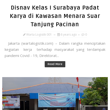
Disnav Kelas I Surabaya Padat
Karya di Kawasan Menara Suar
Tanjung Pacinan
Warta Logistik 001
6 years ago
0
Jakarta (wartalogistik.com) – Dalam rangka menciptakan
kegiatan kerja terhadap masyarakat yang terdampak
pandemi Covid - 19, Direktorat...
Read More