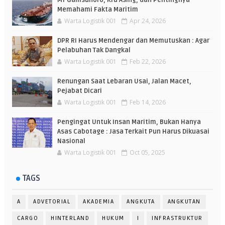
MT Gamsunoro, Kru Asing, dan Pentingnya
Memahami Fakta Maritim
Warta Logistik 001
Apr 24, 2026
DPR RI Harus Mendengar dan Memutuskan : Agar
Pelabuhan Tak Dangkal
Warta Logistik 001
Feb 22, 2026
Renungan Saat Lebaran Usai, Jalan Macet,
Pejabat Dicari
Warta Logistik 001
Feb 14, 2026
Pengingat Untuk Insan Maritim, Bukan Hanya
Asas Cabotage : Jasa Terkait Pun Harus Dikuasai
Nasional
Warta Logistik 001
Oct 05, 2025
TAGS
A
ADVETORIAL
AKADEMIA
ANGKUTA
ANGKUTAN
CARGO
HINTERLAND
HUKUM
I
INFRASTRUKTUR