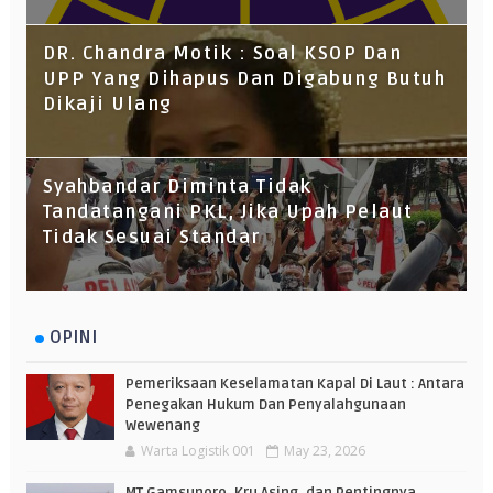
DR. Chandra Motik : Soal KSOP Dan
UPP Yang Dihapus Dan Digabung Butuh
Dikaji Ulang
Syahbandar Diminta Tidak
Tandatangani PKL, Jika Upah Pelaut
Tidak Sesuai Standar
OPINI
Pemeriksaan Keselamatan Kapal Di Laut : Antara
Penegakan Hukum Dan Penyalahgunaan
Wewenang
Warta Logistik 001
May 23, 2026