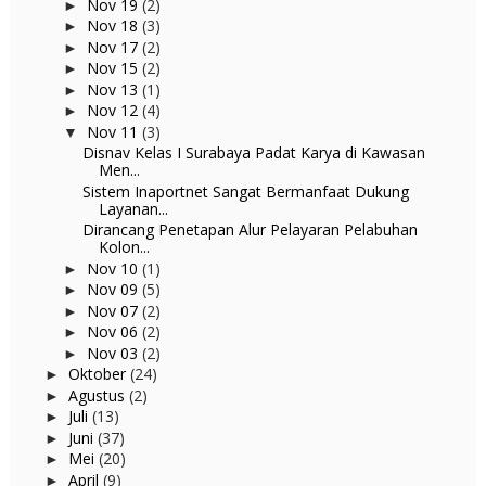
Nov 19
(2)
►
Nov 18
(3)
►
Nov 17
(2)
►
Nov 15
(2)
►
Nov 13
(1)
►
Nov 12
(4)
►
Nov 11
(3)
▼
Disnav Kelas I Surabaya Padat Karya di Kawasan
Men...
Sistem Inaportnet Sangat Bermanfaat Dukung
Layanan...
Dirancang Penetapan Alur Pelayaran Pelabuhan
Kolon...
Nov 10
(1)
►
Nov 09
(5)
►
Nov 07
(2)
►
Nov 06
(2)
►
Nov 03
(2)
►
Oktober
(24)
►
Agustus
(2)
►
Juli
(13)
►
Juni
(37)
►
Mei
(20)
►
April
(9)
►