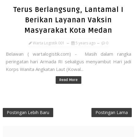
Terus Berlangsung, Lantamal I
Berikan Layanan Vaksin
Masyarakat Kota Medan
Warta Logistik 001
5 years ago
0
Belawan ( wartalogistik.com) - Masih dalam rangka
peringatan hari Armada RI sekaligus menyambut Hari jadi
Korps Wanita Angkatan Laut (Kowal...
Read More
Postingan Lebih Baru
Postingan Lama