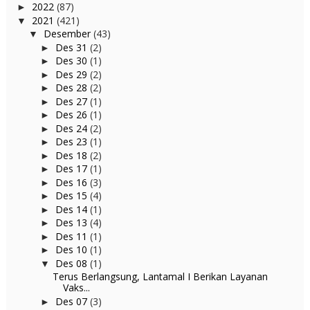
2022
(87)
►
2021
(421)
▼
Desember
(43)
▼
Des 31
(2)
►
Des 30
(1)
►
Des 29
(2)
►
Des 28
(2)
►
Des 27
(1)
►
Des 26
(1)
►
Des 24
(2)
►
Des 23
(1)
►
Des 18
(2)
►
Des 17
(1)
►
Des 16
(3)
►
Des 15
(4)
►
Des 14
(1)
►
Des 13
(4)
►
Des 11
(1)
►
Des 10
(1)
►
Des 08
(1)
▼
Terus Berlangsung, Lantamal I Berikan Layanan
Vaks...
Des 07
(3)
►