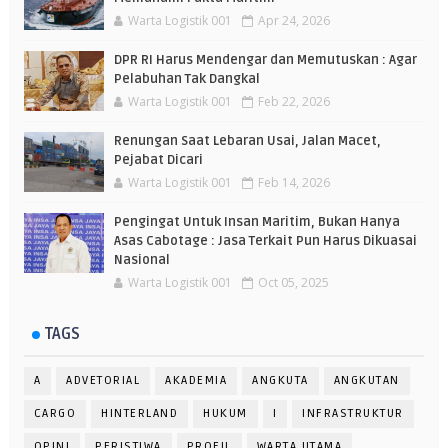
Warta Logistik 001
Apr 24, 2026
DPR RI Harus Mendengar dan Memutuskan : Agar
Pelabuhan Tak Dangkal
Warta Logistik 001
Feb 22, 2026
Renungan Saat Lebaran Usai, Jalan Macet,
Pejabat Dicari
Warta Logistik 001
Feb 14, 2026
Pengingat Untuk Insan Maritim, Bukan Hanya
Asas Cabotage : Jasa Terkait Pun Harus Dikuasai
Nasional
Warta Logistik 001
Oct 05, 2025
TAGS
A
ADVETORIAL
AKADEMIA
ANGKUTA
ANGKUTAN
CARGO
HINTERLAND
HUKUM
I
INFRASTRUKTUR
OPINI
PERISTIWA
PROFIL
WARTA UTAMA