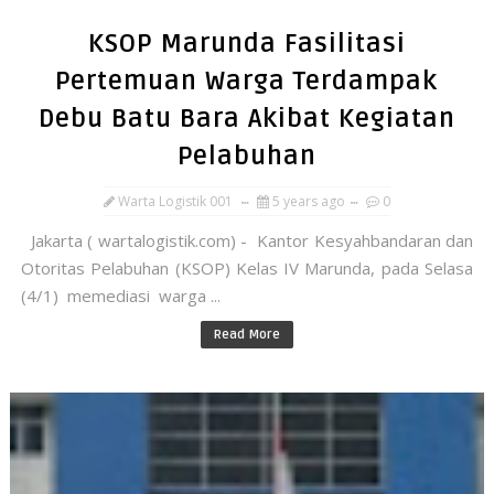
KSOP Marunda Fasilitasi
Pertemuan Warga Terdampak
Debu Batu Bara Akibat Kegiatan
Pelabuhan
Warta Logistik 001
5 years ago
0
Jakarta ( wartalogistik.com) - Kantor Kesyahbandaran dan
Otoritas Pelabuhan (KSOP) Kelas IV Marunda, pada Selasa
(4/1) memediasi warga ...
Read More