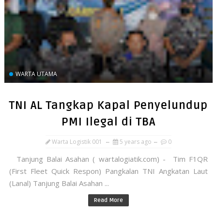
WARTA UTAMA
TNI AL Tangkap Kapal Penyelundup
PMI Ilegal di TBA
Warta Logistik 001
5 years ago
0
Tanjung Balai Asahan ( wartalogiatik.com) - Tim F1QR
(First Fleet Quick Respon) Pangkalan TNI Angkatan Laut
(Lanal) Tanjung Balai Asahan ...
Read More