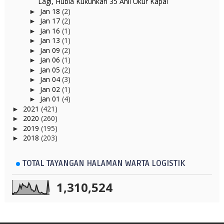
Lagi, Hubla Kukuhkan 35 Ahli Ukur Kapal
Jan 18
(2)
►
Jan 17
(2)
►
Jan 16
(1)
►
Jan 13
(1)
►
Jan 09
(2)
►
Jan 06
(1)
►
Jan 05
(2)
►
Jan 04
(3)
►
Jan 02
(1)
►
Jan 01
(4)
►
2021
(421)
►
2020
(260)
►
2019
(195)
►
2018
(203)
►
TOTAL TAYANGAN HALAMAN WARTA LOGISTIK
1,310,524