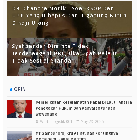
DR. Chandra Motik : Soal KSOP Dan
UPP Yang Dihapus Dan Digabung Butuh
Dikaji Ulang
Syahbandar Diminta Tidak
Tandatangani PKL, Jika Upah Pelaut
Tidak Sesuai Standar
OPINI
Pemeriksaan Keselamatan Kapal Di Laut : Antara
Penegakan Hukum Dan Penyalahgunaan
Wewenang
Warta Logistik 001
May 23, 2026
MT Gamsunoro, Kru Asing, dan Pentingnya
Memahami Fakta Maritim