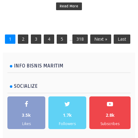
Read More
1
2
3
4
5
...
318
Next »
Last
INFO BISNIS MARITIM
SOCIALIZE
3.5k
1.7k
2.8k
Likes
Followers
Subscribes