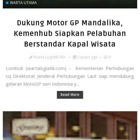
WARTA UTAMA
Dukung Motor GP Mandalika,
Kemenhub Siapkan Pelabuhan
Berstandar Kapal Wisata
Warta Logistik 001
5 years ago
0
Lombok (wartalogiatik.com) - Kementerian Perhubungan
cq Direktorat Jenderal Perhubungan Laut siap mendukung
gelaran MotoGP seri Indonesia y...
Read More