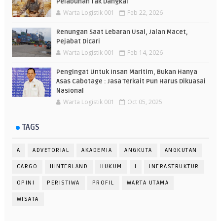
Pelabuhan Tak Dangkal
Warta Logistik 001
Feb 22, 2026
Renungan Saat Lebaran Usai, Jalan Macet,
Pejabat Dicari
Warta Logistik 001
Feb 14, 2026
Pengingat Untuk Insan Maritim, Bukan Hanya
Asas Cabotage : Jasa Terkait Pun Harus Dikuasai
Nasional
Warta Logistik 001
Oct 05, 2025
TAGS
A
ADVETORIAL
AKADEMIA
ANGKUTA
ANGKUTAN
CARGO
HINTERLAND
HUKUM
I
INFRASTRUKTUR
OPINI
PERISTIWA
PROFIL
WARTA UTAMA
WISATA