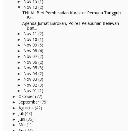
Nov 15
(1)
►
Nov 12
(2)
▼
TNI AL Beri Pembekalan Karakter Pemuda Tangguh
Pa...
Agenda Jumat Barokah, Polres Pelabuhan Belawan
Ban...
Nov 11
(2)
►
Nov 10
(1)
►
Nov 09
(5)
►
Nov 08
(4)
►
Nov 07
(2)
►
Nov 06
(2)
►
Nov 05
(3)
►
Nov 04
(2)
►
Nov 03
(3)
►
Nov 02
(3)
►
Nov 01
(1)
►
Oktober
(77)
►
September
(75)
►
Agustus
(42)
►
Juli
(48)
►
Juni
(35)
►
Mei
(1)
►
April
(4)
►